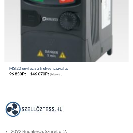
MSI20 egyfázisú frekvenciaváltó
Price
96 850
Ft
–
146 070
Ft
(Áfa-val)
range:
96
850Ft
through
146
070Ft
2092 Budakeszi, Szüret u. 2.