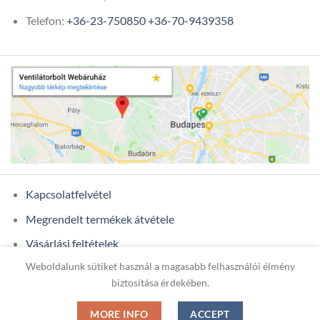
Telefon:
+36-23-750850
+36-70-9439358
Kapcsolatfelvétel
Megrendelt termékek átvétele
Vásárlási feltételek
Weboldalunk sütiket használ a magasabb felhasználói élmény
Ügyfél adatok
biztosítása érdekében.
MORE INFO
ACCEPT
Copyright 2026 ©
ONIXCOM KFT.