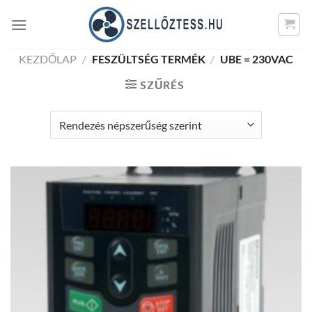
Skip
to
content
KEZDŐLAP
/
FESZÜLTSÉG TERMÉK
/
UBE = 230VAC
SZŰRÉS