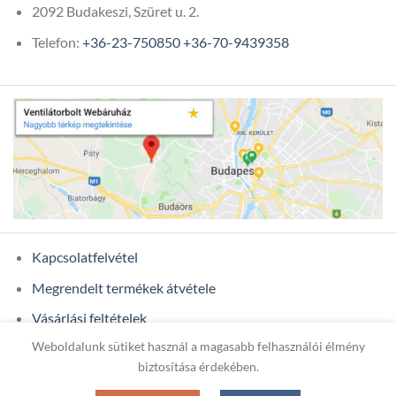
2092 Budakeszi, Szüret u. 2.
Telefon:
+36-23-750850
+36-70-9439358
Kapcsolatfelvétel
Megrendelt termékek átvétele
Vásárlási feltételek
Weboldalunk sütiket használ a magasabb felhasználói élmény
Ügyfél adatok
biztosítása érdekében.