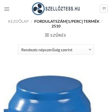
Skip
to
content
KEZDŐLAP
/
FORDULATSZÁM[1/PERC] TERMÉK
/
2510
SZŰRÉS