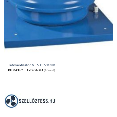
Tetőventilátor VENTS VKMK
Price
80 341
Ft
–
128 843
Ft
(Áfa-val)
range:
80
341Ft
through
128
843Ft