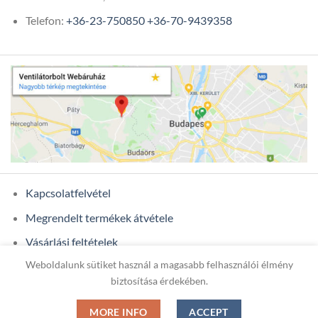
Telefon:
+36-23-750850
+36-70-9439358
Kapcsolatfelvétel
Megrendelt termékek átvétele
Vásárlási feltételek
Weboldalunk sütiket használ a magasabb felhasználói élmény
Ügyfél adatok
biztosítása érdekében.
MORE INFO
ACCEPT
Copyright 2026 ©
ONIXCOM KFT.