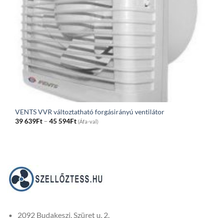
VENTS VVR változtatható forgásirányú ventilátor
Price
39 639
Ft
–
45 594
Ft
(Áfa-val)
range:
39
639Ft
through
45
594Ft
2092 Budakeszi, Szüret u. 2.