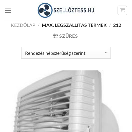
Skip
to
content
KEZDŐLAP
/
MAX. LÉGSZÁLLÍTÁS TERMÉK
/
212
SZŰRÉS