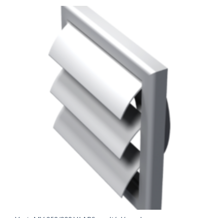
232Ft
through
16
126Ft