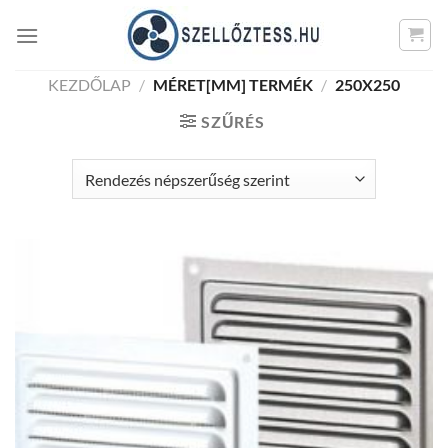
Skip
to
content
KEZDŐLAP
/
MÉRET[MM] TERMÉK
/
250X250
SZŰRÉS