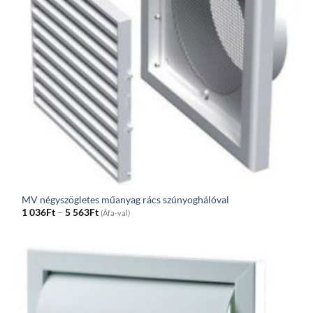
MV négyszögletes műanyag rács szúnyoghálóval
Price
1 036
Ft
–
5 563
Ft
(Áfa-val)
range:
1
036Ft
through
5
563Ft