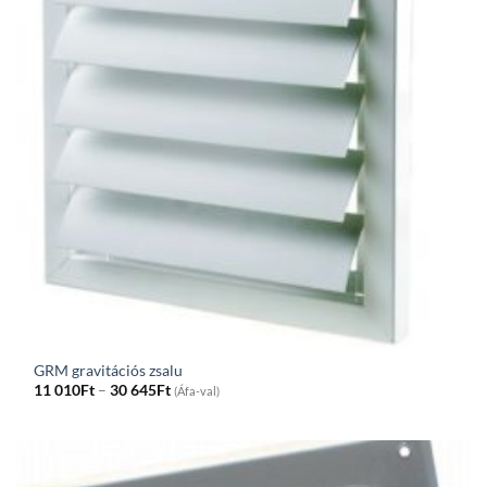
GRM gravitációs zsalu
Price
11 010
Ft
–
30 645
Ft
(Áfa-val)
range:
11
010Ft
through
30
645Ft