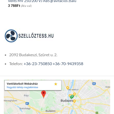
Vents MV 250/200 VJ ABS gravitációs zsalu
3 788
Ft
(Áfa-val)
2092 Budakeszi, Szüret u. 2.
Telefon:
+36-23-750850
+36-70-9439358