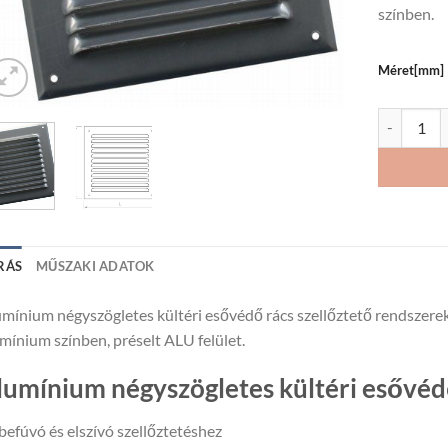
színben.
Méret[mm]
Alumínium 
RÁS
MŰSZAKI ADATOK
mínium négyszögletes kültéri esővédő rács szellőztető rendszerek 
mínium színben, préselt ALU felület.
lumínium négyszögletes kültéri esővédő
befúvó és elszívó szellőztetéshez