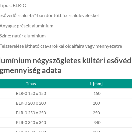
Típus: BLR-O
esővédő zsalu 45°-ban döntött fix zsalulevelekkel
Anyaga: préselt alumínium
Színe: natúr alumínium
Felszerelése látható csavarokkal oldalfalra vagy mennyezetre
lumínium négyszögletes kültéri esővéd
égmennyiség adata
Típus
L [mm]
BLR-0 150 x 150
150
BLR-0 200 x 200
200
BLR-0 250 x 250
250
BLR-0 340 x 340
340