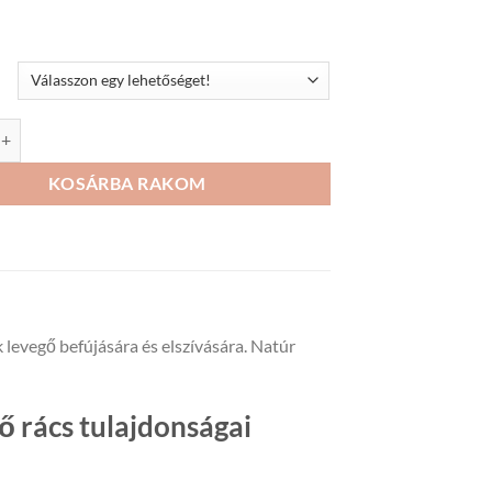
16
126Ft
négyszögletes kültéri esővédő rács mennyiség
KOSÁRBA RAKOM
levegő befújására és elszívására. Natúr
 rács tulajdonságai