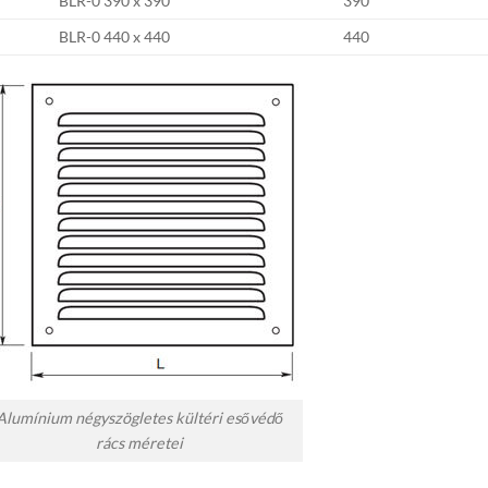
BLR-0 390 x 390
390
BLR-0 440 x 440
440
Alumínium négyszögletes kültéri esővédő
rács méretei