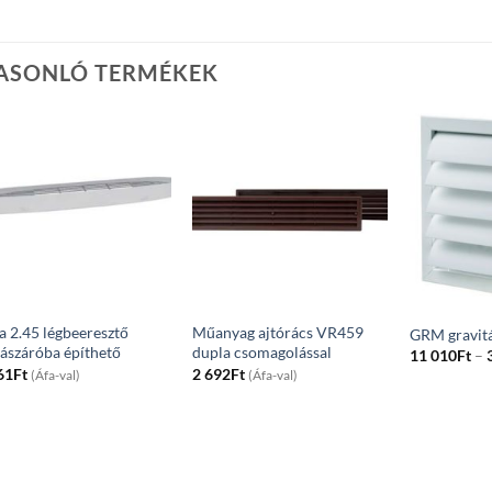
ASONLÓ TERMÉKEK
la 2.45 légbeeresztő
Műanyag ajtórács VR459
GRM gravitá
lászáróba építhető
dupla csomagolással
11 010
Ft
–
61
Ft
2 692
Ft
(Áfa-val)
(Áfa-val)