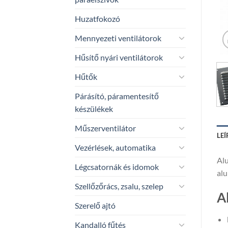
Huzatfokozó
Mennyezeti ventilátorok
Hűsítő nyári ventilátorok
Hűtők
Párásító, páramentesítő
készülékek
Műszerventilátor
LEÍ
Vezérlések, automatika
Alu
Légcsatornák és idomok
alu
Szellőzőrács, zsalu, szelep
A
Szerelő ajtó
Kandalló fűtés