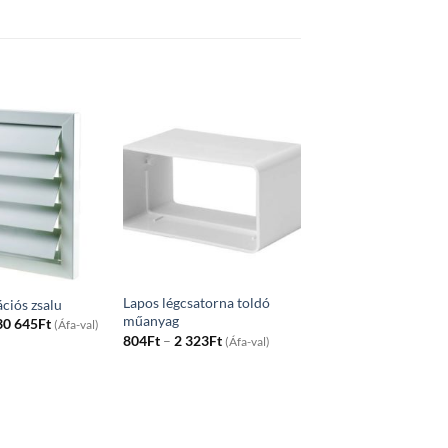
Lapos légcsatorna toldó
ciós zsalu
műanyag
Price
30 645
Ft
(Áfa-val)
range:
Price
804
Ft
–
2 323
Ft
(Áfa-val)
11
range:
010Ft
804Ft
through
through
30
2
645Ft
323Ft