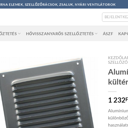
ORNA ELEMEK, SZELLŐZŐRÁCSOK, ZSALUK, NYÁRI VENTILÁTOROK
BEJELENTKE
LŐZTETÉS
HŐVISSZANYARŐS SZELLŐZTETÉS
ÁSZF
KAP
KEZDŐLA
SZELLŐZ
Alumí
külté
1 232
F
Alumínium
különböz
használatr