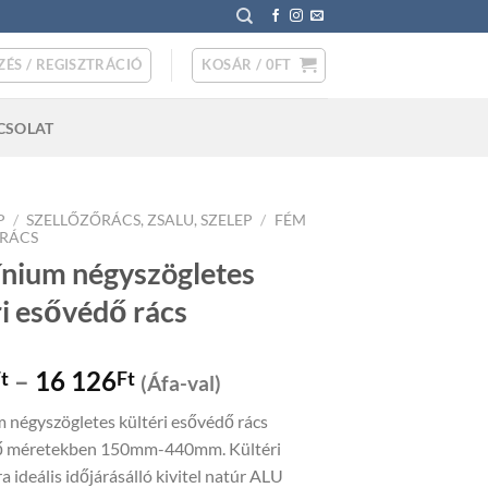
ZÉS / REGISZTRÁCIÓ
KOSÁR /
0
FT
CSOLAT
P
/
SZELLŐZŐRÁCS, ZSALU, SZELEP
/
FÉM
ŐRÁCS
nium négyszögletes
ri esővédő rács
Price
–
16 126
t
Ft
(Áfa-val)
range:
 négyszögletes kültéri esővédő rács
1
ő méretekben 150mm-440mm. Kültéri
232Ft
a ideális időjárásálló kivitel natúr ALU
through