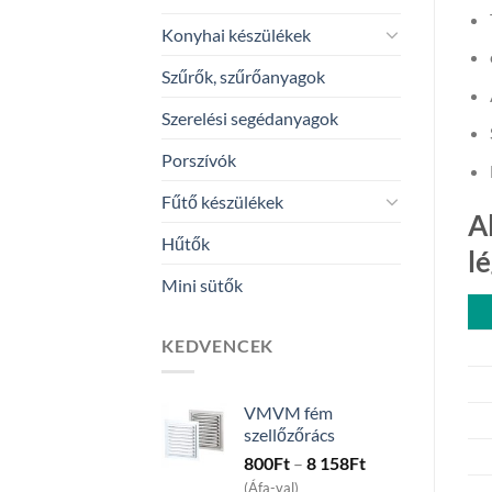
Konyhai készülékek
Szűrők, szűrőanyagok
Szerelési segédanyagok
Porszívók
Fűtő készülékek
A
Hűtők
l
Mini sütők
KEDVENCEK
VMVM fém
szellőzőrács
Price
800
Ft
–
8 158
Ft
range:
(Áfa-val)