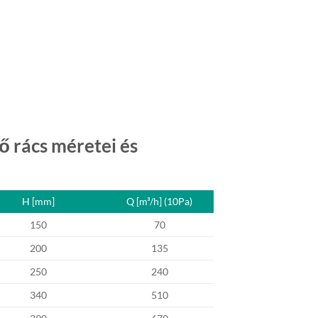
ő rács méretei és
H [mm]
Q [m³/h] (10Pa)
150
70
200
135
250
240
340
510