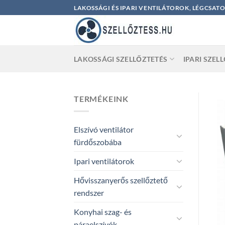
Skip
LAKOSSÁGI ÉS IPARI VENTILÁTOROK, LÉGCSAT
to
content
LAKOSSÁGI SZELLŐZTETÉS
IPARI SZEL
TERMÉKEINK
Elszívó ventilátor
fürdőszobába
Ipari ventilátorok
Hővisszanyerős szellőztető
rendszer
Konyhai szag- és
páraelszívók