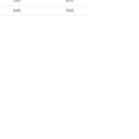
390
670
440
960