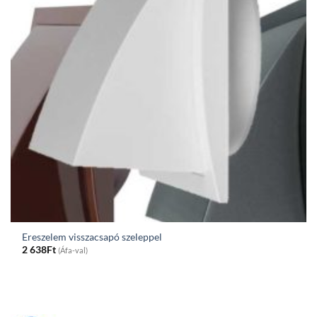
Ereszelem visszacsapó szeleppel
2 638
Ft
(Áfa-val)