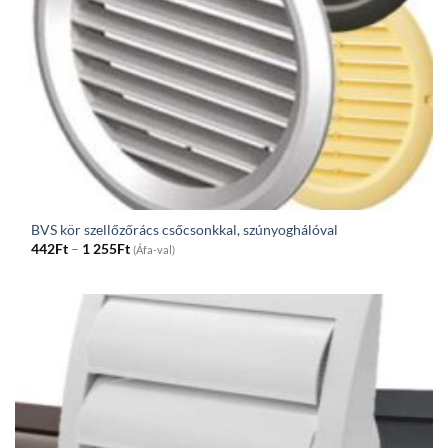
BVS kör szellőzőrács csőcsonkkal, szúnyoghálóval
Price
442
Ft
–
1 255
Ft
(Áfa-val)
range:
442Ft
through
1
255Ft