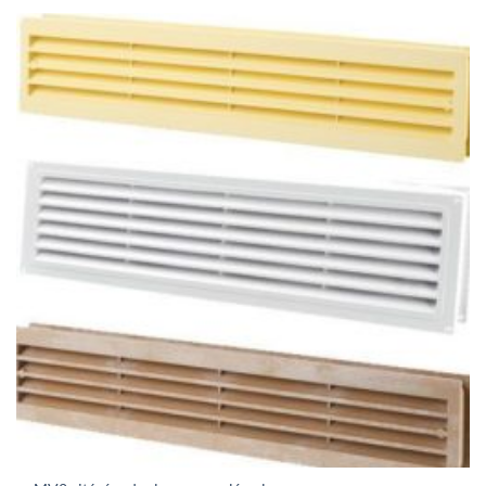
761Ft
through
2
141Ft