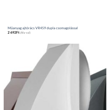
Műanyag ajtórács VR459 dupla csomagolással
2 692
Ft
(Áfa-val)