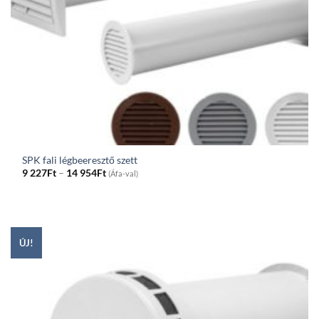
SPK fali légbeeresztő szett
Price
9 227
Ft
–
14 954
Ft
(Áfa-val)
range:
9
227Ft
through
14
954Ft
ÚJ!