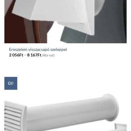
Ereszelem visszacsapó szeleppel
Price
2 056
Ft
–
8 167
Ft
(Áfa-val)
range:
2
056Ft
through
8
167Ft
ÚJ!