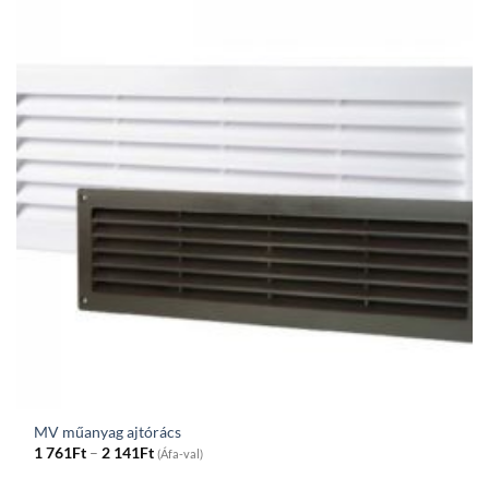
MV műanyag ajtórács
Price
1 761
Ft
–
2 141
Ft
(Áfa-val)
range:
1