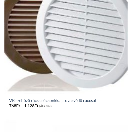
VR szellőző rács csőcsonkkal, rovarvédő ráccsal
Price
768
Ft
–
1 128
Ft
(Áfa-val)
range:
768Ft
through
1
128Ft