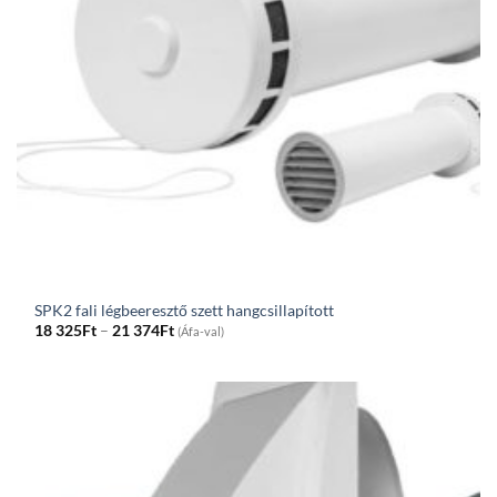
SPK2 fali légbeeresztő szett hangcsillapított
Price
18 325
Ft
–
21 374
Ft
(Áfa-val)
range:
18
325Ft
through
21
374Ft