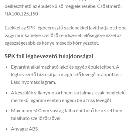
beilleszthető az épület külső megjelenésébe. Csőátmérő:
NA100,125,150
Ezekkel az SPK légbeeresztő szelepekkel javíthatja otthona
vagy munkahelye szellőző rendszerét, elősegítve ezzel az
egészségesebb és kényelmesebb környezetet.
SPK fali légbevezető tulajdonságai
Egyaránt alkalmazható lakó és egyéb épületekben. A
légbevezető biztosítja a megfelelő levegő utánpótlást.
Lásd nyomásdiagram.
A készülék villanymotort nem tartalmaz, csak megfelelő
mértékű légáram esetén engedi be a friss levegőt.
Maximum 500mm vastag falba építhető be a szettben
található szellőzőcsővel.
Anyaga: ABS