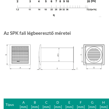
Az SPK fali légbeeresztő méretei
A
B
C
D
E
F
G
H
Típus
[mm]
[mm]
[mm]
[mm]
[mm]
[mm]
[mm]
[mm]