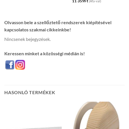
11 359
Ft
(Áfa-val)
Olvasson bele a szellőztető rendszerek kiépítésével
kapcsolatos szakmai cikkeinkbe!
Nincsenek bejegyzések.
Keressen minket a közösségi médián is!
HASONLÓ TERMÉKEK