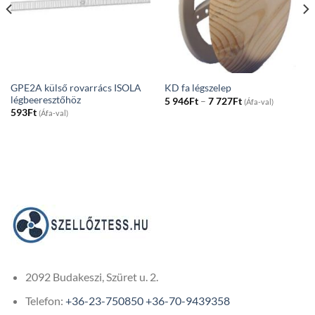
GPE2A külső rovarrács ISOLA
KD fa légszelep
légbeeresztőhöz
Price
5 946
Ft
–
7 727
Ft
(Áfa-val)
range:
593
Ft
(Áfa-val)
5
946Ft
through
7
727Ft
2092 Budakeszi, Szüret u. 2.
Telefon:
+36-23-750850
+36-70-9439358