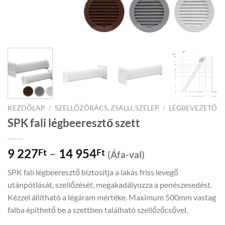
KEZDŐLAP
/
SZELLŐZŐRÁCS, ZSALU, SZELEP
/
LÉGBEVEZETŐ
SPK fali légbeeresztő szett
Price
9 227
–
14 954
Ft
Ft
(Áfa-val)
range:
SPK fali légbeeresztő biztosítja a lakás friss levegő
9
utánpótlását, szellőzését, megakadályozza a penészesedést.
227Ft
Kézzel állítható a légáram mértéke. Maximum 500mm vastag
through
falba építhető be a szettben található szellőzőcsővel.
14