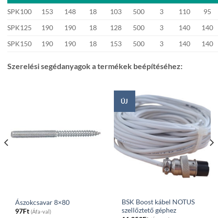
SPK100
153
148
18
103
500
3
110
95
SPK125
190
190
18
128
500
3
140
140
SPK150
190
190
18
153
500
3
140
140
Szerelési segédanyagok a termékek beépítéséhez:
ÚJ
BSK Boost kábel NOTUS
Ászokcsavar 8×80
szellőztető géphez
97
Ft
(Áfa-val)