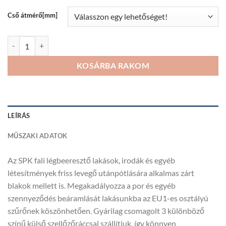
954Ft
Cső átmérő[mm]
SPK fali légbeeresztő szett mennyiség
KOSÁRBA RAKOM
LEÍRÁS
MŰSZAKI ADATOK
Az SPK fali légbeeresztő lakások, irodák és egyéb
létesítmények friss levegő utánpótlására alkalmas zárt
blakok mellett is. Megakadályozza a por és egyéb
szennyeződés beáramlását lakásunkba az EU1-es osztályú
szűrőnek köszönhetően. Gyárilag csomagolt 3 különböző
színű külső szellőzőráccsal szállítjuk, így könnyen