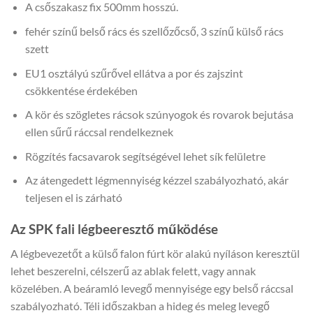
A csőszakasz fix 500mm hosszú.
fehér színű belső rács és szellőzőcső, 3 színű külső rács
szett
EU1 osztályú szűrővel ellátva a por és zajszint
csökkentése érdekében
A kör és szögletes rácsok szúnyogok és rovarok bejutása
ellen sűrű ráccsal rendelkeznek
Rögzítés facsavarok segítségével lehet sík felületre
Az átengedett légmennyiség kézzel szabályozható, akár
teljesen el is zárható
Az SPK fali légbeeresztő működése
A légbevezetőt a külső falon fúrt kör alakú nyíláson keresztül
lehet beszerelni, célszerű az ablak felett, vagy annak
közelében. A beáramló levegő mennyisége egy belső ráccsal
szabályozható. Téli időszakban a hideg és meleg levegő