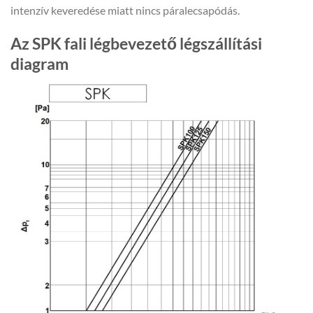
intenzív keveredése miatt nincs páralecsapódás.
Az SPK fali légbevezető légszállítási
diagram