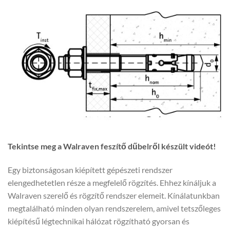
Tekintse meg a Walraven feszítő dűbelről készült videót!
Egy biztonságosan kiépített gépészeti rendszer
elengedhetetlen része a megfelelő rögzítés. Ehhez kínáljuk a
Walraven szerelő és rögzítő rendszer elemeit. Kínálatunkban
megtalálható minden olyan rendszerelem, amivel tetszőleges
kiépítésű légtechnikai hálózat rögzítható gyorsan és