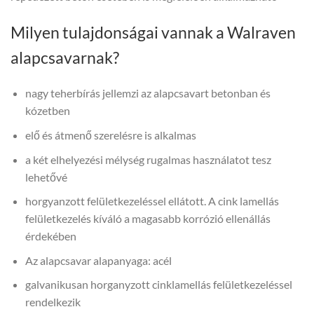
Milyen tulajdonságai vannak a Walraven
alapcsavarnak?
nagy teherbírás jellemzi az alapcsavart betonban és
kózetben
elő és átmenő szerelésre is alkalmas
a két elhelyezési mélység rugalmas használatot tesz
lehetővé
horgyanzott felületkezeléssel ellátott. A cink lamellás
felületkezelés kíváló a magasabb korrózió ellenállás
érdekében
Az alapcsavar alapanyaga: acél
galvanikusan horganyzott cinklamellás felületkezeléssel
rendelkezik