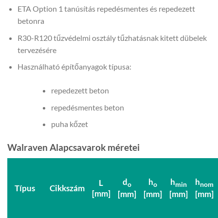
ETA Option 1 tanúsítás repedésmentes és repedezett
betonra
R30-R120 tűzvédelmi osztály tűzhatásnak kitett dübelek
tervezésére
Használható építőanyagok típusa:
repedezett beton
repedésmentes beton
puha kőzet
Walraven Alapcsavarok méretei
d
h
h
h
L
o
o
min
nom
Típus
Cikkszám
[mm]
[mm]
[mm]
[mm]
[mm]