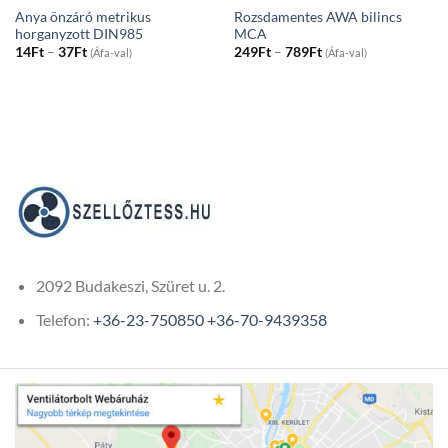
Anya önzáró metrikus
Rozsdamentes AWA bilincs
horganyzott DIN985
MCA
Price
Price
14
Ft
–
37
Ft
249
Ft
–
789
Ft
(Áfa-val)
(Áfa-val)
range:
range:
14Ft
249Ft
through
through
37Ft
789Ft
2092 Budakeszi, Szüret u. 2.
Telefon:
+36-23-750850
+36-70-9439358