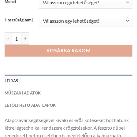
Menet
Hosszúság[mm]
Alapcsavar feszítő dűbel mennyiség
KOSÁRBA RAKOM
LEÍRÁS
MŰSZAKI ADATOK
LETÖLTHETŐ ADATLAPOK
Alapcsavar segítségével kíváló és erős kötéseket hozhatunk
létre légtechnikai rendszerek rögzítésekor. A feszítő dűbel
repedezett beton esetében is megfelelően alkalmazható