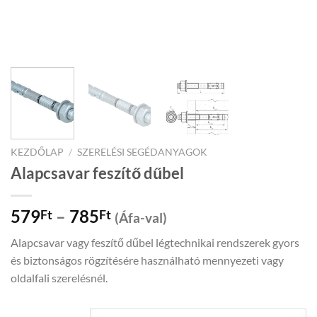
KEZDŐLAP
/
SZERELÉSI SEGÉDANYAGOK
Alapcsavar feszítő dűbel
Price
579
–
785
Ft
Ft
(Áfa-val)
range:
Alapcsavar vagy feszítő dűbel légtechnikai rendszerek gyors
579Ft
és biztonságos rögzítésére használható mennyezeti vagy
through
oldalfali szerelésnél.
785Ft