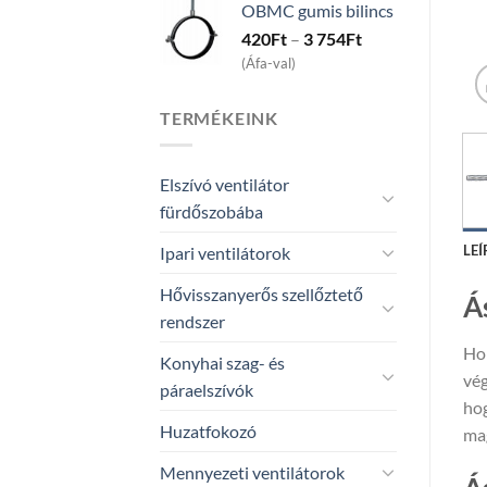
OBMC gumis bilincs
through
Price
420
Ft
–
3 754
Ft
3
range:
522Ft
(Áfa-val)
420Ft
through
TERMÉKEINK
3
754Ft
Elszívó ventilátor
fürdőszobába
LEÍ
Ipari ventilátorok
Hővisszanyerős szellőztető
Á
rendszer
Hor
Konyhai szag- és
vég
páraelszívók
hog
Huzatfokozó
mag
Mennyezeti ventilátorok