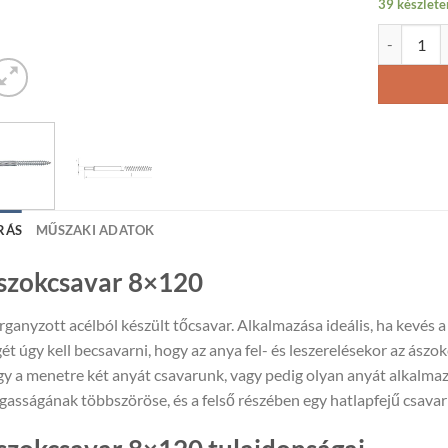
39 készlete
Ászokcsava
RÁS
MŰSZAKI ADATOK
szokcsavar 8×120
ganyzott acélból készült tőcsavar. Alkalmazása ideális, ha kevés a
ét úgy kell becsavarni, hogy az anya fel- és leszerelésekor az ászo
y a menetre két anyát csavarunk, vagy pedig olyan anyát alkalm
asságának többszöröse, és a felső részében egy hatlapfejű csavar 