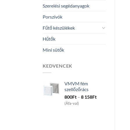
Szerelési segédanyagok
Porszívók
Fűtő készülékek
Hűtők
Mini sütők
KEDVENCEK
VMVM fém
szellőzőrács
Price
800
Ft
–
8 158
Ft
range:
(Áfa-val)
800Ft
through
8
158Ft