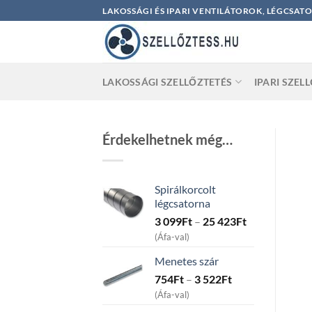
Skip
LAKOSSÁGI ÉS IPARI VENTILÁTOROK, LÉGCSAT
to
content
LAKOSSÁGI SZELLŐZTETÉS
IPARI SZEL
Érdekelhetnek még…
Spirálkorcolt
légcsatorna
Price
3 099
Ft
–
25 423
Ft
range:
(Áfa-val)
3
Menetes szár
099Ft
Price
754
Ft
–
3 522
Ft
through
range:
25
(Áfa-val)
754Ft
423Ft