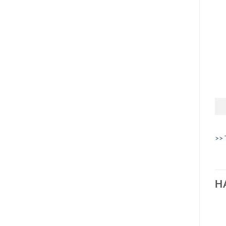
>> 
H