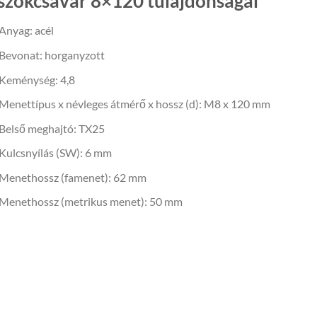
szokcsavar 8×120 tulajdonságai
Anyag: acél
Bevonat: horganyzott
Keménység: 4,8
Menettípus x névleges átmérő x hossz (d): M8 x 120 mm
Belső meghajtó: TX25
Kulcsnyílás (SW): 6 mm
Menethossz (famenet): 62 mm
Menethossz (metrikus menet): 50 mm