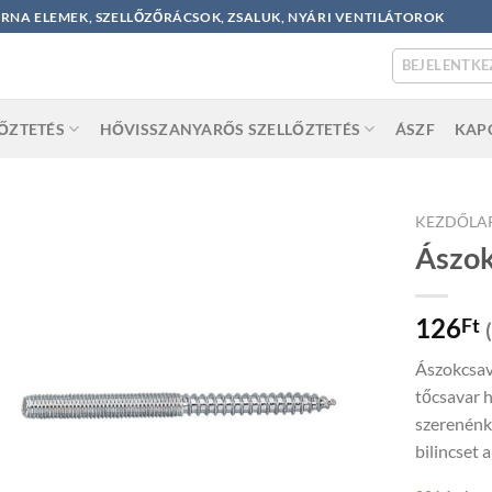
ORNA ELEMEK, SZELLŐZŐRÁCSOK, ZSALUK, NYÁRI VENTILÁTOROK
BEJELENTKE
LŐZTETÉS
HŐVISSZANYARŐS SZELLŐZTETÉS
ÁSZF
KAP
KEZDŐLA
Ászok
126
Ft
Ászokcsav
tőcsavar h
szerenénk
bilincset 