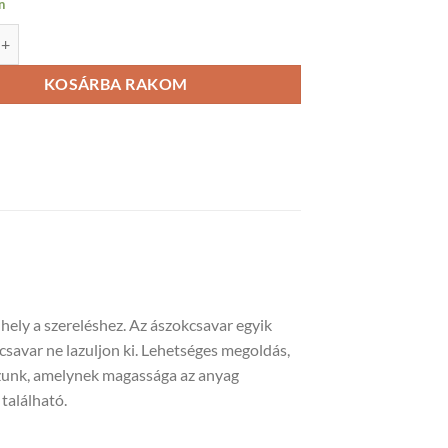
n
r 8x120 mennyiség
KOSÁRBA RAKOM
 hely a szereléshez. Az ászokcsavar egyik
kcsavar ne lazuljon ki. Lehetséges megoldás,
azunk, amelynek magassága az anyag
található.