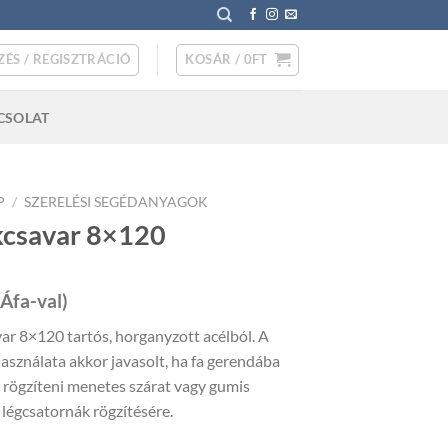
ZÉS / REGISZTRÁCIÓ
KOSÁR /
0
FT
CSOLAT
P
/
SZERELÉSI SEGÉDANYAGOK
csavar 8×120
(Áfa-val)
ar 8×120 tartós, horganyzott acélból. A
asználata akkor javasolt, ha fa gerendába
 rögzíteni menetes szárat vagy gumis
a légcsatornák rögzítésére.