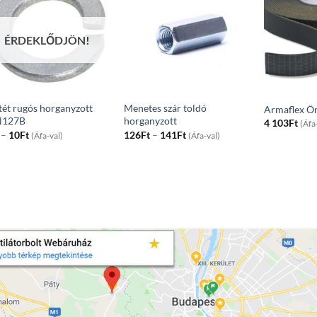
ÉRDEKLŐDJÖN!
tét rugós horganyzott
Menetes szár toldó
Armaflex Ön
N127B
horganyzott
4 103
Ft
(Áfa
Price
Price
–
10
Ft
126
Ft
–
141
Ft
(Áfa-val)
(Áfa-val)
range:
range:
9Ft
126Ft
through
through
10Ft
141Ft