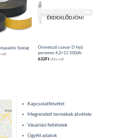
ÉRDEKLŐDJÖN!
Önmetsző csavar D fejű
tapadós Szalag
peremes 4,2×13 100db
-val)
632
Ft
(Áfa-val)
Kapcsolatfelvétel
Megrendelt termékek átvétele
Vásárlási feltételek
Ügyfél adatok