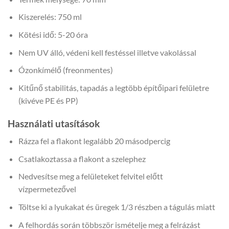
Kiszerelés: 750 ml
Kötési idő: 5-20 óra
Nem UV álló, védeni kell festéssel illetve vakolással
Ózonkímélő (freonmentes)
Kitűnő stabilitás, tapadás a legtöbb építőipari felületre
(kivéve PE és PP)
Használati utasítások
Rázza fel a flakont legalább 20 másodpercig
Csatlakoztassa a flakont a szelephez
Nedvesítse meg a felületeket felvitel előtt
vízpermetezővel
Töltse ki a lyukakat és üregek 1/3 részben a tágulás miatt
A felhordás során többször ismételje meg a felrázást