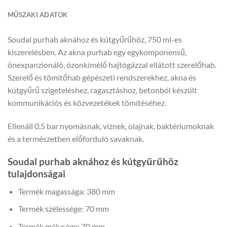
MŰSZAKI ADATOK
Soudal purhab aknához és kútgyűrűhöz, 750 ml-es
kiszerelésben. Az akna purhab egy egykomponensű,
önexpanzionáló, ózonkímélő hajtógázzal ellátott szerelőhab.
Szerelő és tömítőhab gépészeti rendszerekhez, akna és
kútgyűrű szigeteléshez, ragasztáshoz, betonból készült
kommunikációs és közvezetékek tömítéséhez.
Ellenáll 0,5 bar nyomásnak, víznek, olajnak, baktériumoknak
és a természetben előforduló savaknak.
Soudal purhab aknához és kútgyűrűhöz
tulajdonságai
Termék magassága: 380 mm
Termék szélessége: 70 mm
Termék mélysége: 70 mm