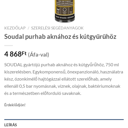
KEZDŐLAP
/
SZERELÉSI SEGÉDANYAGOK
Soudal purhab aknához és kútgyűrűhöz
4 868
Ft
(Áfa-val)
SOUDAL gyártójú purhab aknához és kútgyűrűhöz, 750 ml
kiszerelésben. Egykomponensű, önexpanzionáló, használatra
kész, ózonkímélő hajtógázzal ellátott szerelőhab, amely
ellenáll 0,5 bar nyomásnak, víznek, olajnak, baktériumoknak
és a természetben előforduló savaknak.
Érdeklődjön!
LEÍRÁS