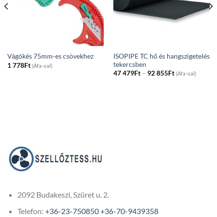
ISOPIPE TC hő és hangszigetelés
Vágókés 75mm-es csövekhez
tekercsben
1 778
Ft
(Áfa-val)
Price
47 479
Ft
–
92 855
Ft
(Áfa-val)
range:
47
479Ft
through
92
855Ft
2092 Budakeszi, Szüret u. 2.
Telefon:
+36-23-750850
+36-70-9439358