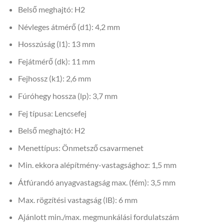
Belső meghajtó: H2
Névleges átmérő (d1): 4,2 mm
Hosszúság (l1): 13 mm
Fejátmérő (dk): 11 mm
Fejhossz (k1): 2,6 mm
Fúróhegy hossza (lp): 3,7 mm
Fej típusa: Lencsefej
Belső meghajtó: H2
Menettípus: Önmetsző csavarmenet
Min. ekkora alépítmény-vastagsághoz: 1,5 mm
Átfúrandó anyagvastagság max. (fém): 3,5 mm
Max. rögzítési vastagság (lB): 6 mm
Ajánlott min./max. megmunkálási fordulatszám