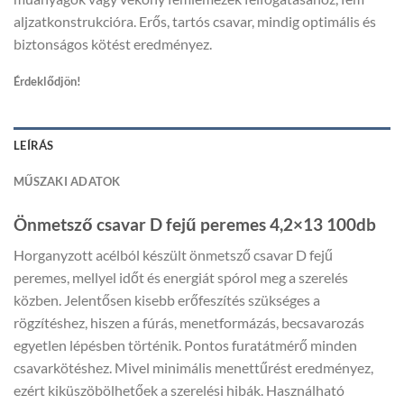
aljzatkonstrukcióra. Erős, tartós csavar, mindig optimális és
biztonságos kötést eredményez.
Érdeklődjön!
LEÍRÁS
MŰSZAKI ADATOK
Önmetsző csavar D fejű peremes 4,2×13 100db
Horganyzott acélból készült önmetsző csavar D fejű
peremes, mellyel időt és energiát spórol meg a szerelés
közben. Jelentősen kisebb erőfeszítés szükséges a
rögzítéshez, hiszen a fúrás, menetformázás, becsavarozás
egyetlen lépésben történik. Pontos furatátmérő minden
csavarkötéshez. Mivel minimális menettűrést eredményez,
ezért kiküszöbölhetőek a szerelési hibák. Használható