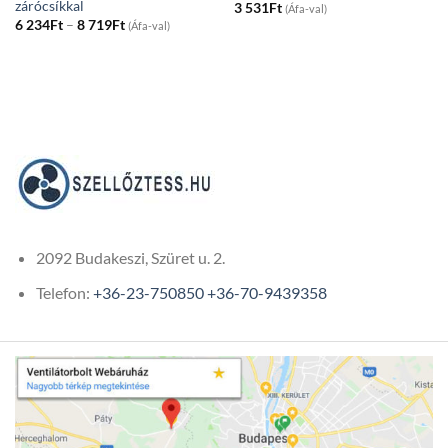
zárócsíkkal
3 531
Ft
(Áfa-val)
Price
6 234
Ft
–
8 719
Ft
(Áfa-val)
range:
6
234Ft
through
8
719Ft
2092 Budakeszi, Szüret u. 2.
Telefon:
+36-23-750850
+36-70-9439358