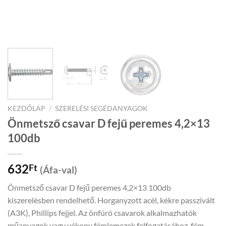
KEZDŐLAP
/
SZERELÉSI SEGÉDANYAGOK
Önmetsző csavar D fejű peremes 4,2×13
100db
632
Ft
(Áfa-val)
Önmetsző csavar D fejű peremes 4,2×13 100db
kiszerelésben rendelhető. Horganyzott acél, kékre passzivált
(A3K), Phillips fejjel. Az önfúró csavarok alkalmazhatók
műanyagok vagy vékony fémlemezek felfogatásához, fém