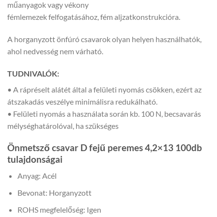
műanyagok vagy vékony
fémlemezek felfogatásához, fém aljzatkonstrukcióra.
A horganyzott önfúró csavarok olyan helyen használhatók,
ahol nedvesség nem várható.
TUDNIVALÓK:
• A rápréselt alátét által a felületi nyomás csökken, ezért az
átszakadás veszélye minimálisra redukálható.
• Felületi nyomás a használata során kb. 100 N, becsavarás
mélységhatárolóval, ha szükséges
Önmetsző csavar D fejű peremes 4,2×13 100db
tulajdonságai
Anyag: Acél
Bevonat: Horganyzott
ROHS megfelelőség: Igen