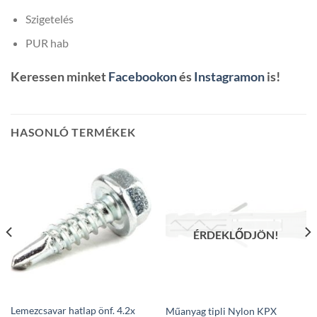
Szigetelés
PUR hab
Keressen minket
Facebookon
és
Instagramon
is!
HASONLÓ TERMÉKEK
ÉRDEKLŐDJÖN!
Lemezcsavar hatlap önf. 4.2x
Műanyag tipli Nylon KPX