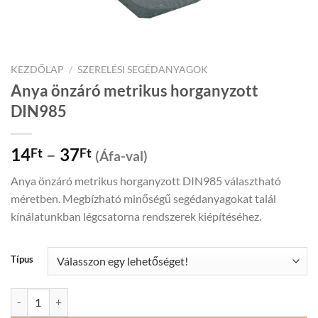
KEZDŐLAP
/
SZERELÉSI SEGÉDANYAGOK
Anya önzáró metrikus horganyzott
DIN985
Price
14
–
37
Ft
Ft
(Áfa-val)
range:
Anya önzáró metrikus horganyzott DIN985 választható
14Ft
méretben. Megbízható minőségű segédanyagokat talál
through
kínálatunkban légcsatorna rendszerek kiépítéséhez.
37Ft
Típus
Anya önzáró metrikus horganyzott DIN985 mennyiség