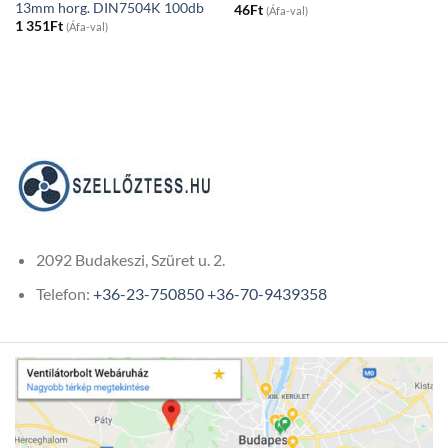
13mm horg. DIN7504K 100db
46
Ft
(Áfa-val)
1 351
Ft
(Áfa-val)
2092 Budakeszi, Szüret u. 2.
Telefon:
+36-23-750850
+36-70-9439358