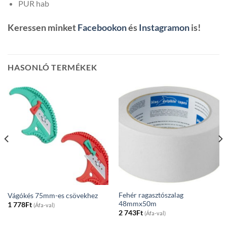
PUR hab
Keressen minket
Facebookon
és
Instagramon
is!
HASONLÓ TERMÉKEK
Fehér ragasztószalag
Vágókés 75mm-es csövekhez
48mmx50m
1 778
Ft
(Áfa-val)
2 743
Ft
(Áfa-val)