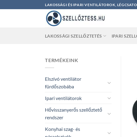
Skip
LAKOSSÁGI ÉS IPARI VENTILÁTOROK, LÉGCSAT
to
content
LAKOSSÁGI SZELLŐZTETÉS
IPARI SZEL
TERMÉKEINK
Elszívó ventilátor
fürdőszobába
Ipari ventilátorok
Hővisszanyerős szellőztető
rendszer
Konyhai szag- és
páraelszívók