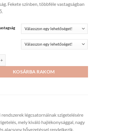
ság. Fekete színben, többféle vastagságban
92
ő.
855Ft
vastagság
 hő és hangszigetelés tekercsben mennyiség
KOSÁRBA RAKOM
 rendszerek légcsatornáinak szigetelésére
zigetelés, mely kiváló hajlékonysággal, nagy
 és alacsony hővezetéssel rendelkezik.