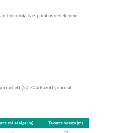
antimikrobiális és gombás védelemmel.
alom mellett (50-70% között), normál
i
rcs szélessége (m)
Tekercs hossza (m)
1
20