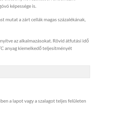
góvó képessége is.
t mutat a zárt cellák magas százalékának,
ítve az alkalmazásokat. Rövid átfutási idő
C anyag kiemelkedő teljesítményét
n a lapot vagy a szalagot teljes felületen