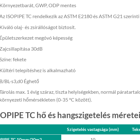
Környezetbarát, GWP, ODP mentes
Az ISOPIPE TC rendelkezik az ASTM E2180 és ASTM G21 szerinti 
Kíváló olaj- és zsírállóságot biztosít.
Épületszerkezet megóvó képesség
Zajcsillapítása 30dB
Színe: fekete
Kültéri telepítéshez is alkalmazható
B/BL-s3,d0 Éghető
Tárolás max. 1 évig száraz, tiszta helyiségekben, normál páratart
környezeti hőmérsékleten (0-35 °C között).
SOPIPE TC hő és hangszigetelés mérete
Szigetelés vastagsága (mm)
Teke
OPIPE TC 10mm/20m2
10