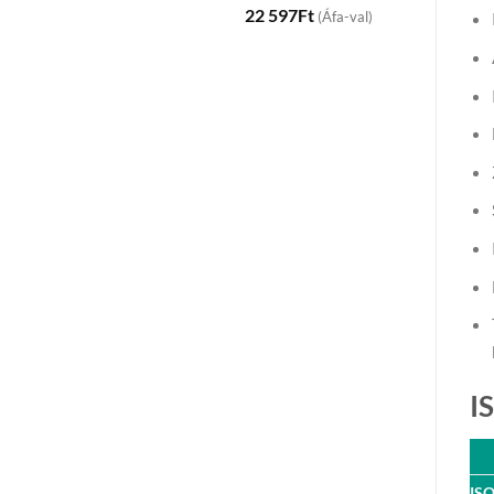
22 597
Ft
(Áfa-val)
I
IS