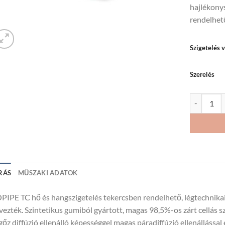
hajlékony
rendelhet
Szigetelés 
Szerelés
ISOPIPE TC
RÁS
MŰSZAKI ADATOK
PIPE TC hő és hangszigetelés tekercsben rendelhető, légtechnikai
vezték. Szintetikus gumiból gyártott, magas 98,5%-os zárt cellás s
gőz diffúzió ellenálló képességgel magas páradiffúzió ellenállással