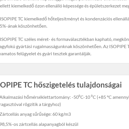
llett kiemelkedő ózon ellenálló képessége és épületszerkezet me
ISOPIPE TC kiemelkedő hőteljesítményt és kondenzációs ellenállás
,5%-ának köszönhetően.
ISOPIPE TC széles méret- és formaválasztékban kapható, megkönny
agyfokú gyártási rugalmasságunknak köszönhetően. Az ISOPIPE T
yamatos felügyelet és gyári tesztek garantálják.
SOPIPE TC hőszigetelés tulajdonságai
Alkalmazási hőmérséklettartomány: -50⁰C-10 ⁰C (+85 °C amennyibe
ragasztóval rögzítik a tárgyhoz)
Zártcellás anyag sűrűsége: 60 kg/m3
98,5%-os zártcellás alapanyagból készül