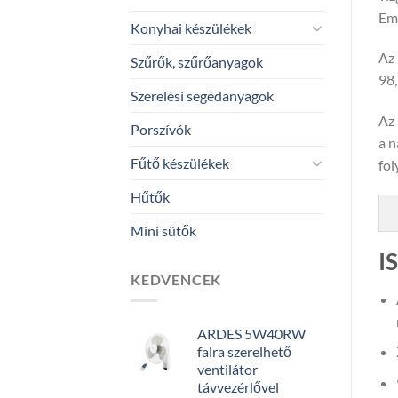
Eme
Konyhai készülékek
Az 
Szűrők, szűrőanyagok
98
Szerelési segédanyagok
Az 
Porszívók
a n
Fűtő készülékek
fol
Hűtők
Mini sütők
I
KEDVENCEK
ARDES 5W40RW
falra szerelhető
ventilátor
távvezérlővel