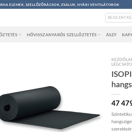
ORNA ELEMEK, SZELLŐZŐRÁCSOK, ZSALUK, NYÁRI VENTILÁTOROK
BEJELENTKE
LŐZTETÉS
HŐVISSZANYARŐS SZELLŐZTETÉS
ÁSZF
KAP
KEZDŐLA
LÉGCSATO
ISOPI
hangs
47 47
Szintetik
hangsziget
szerelésér