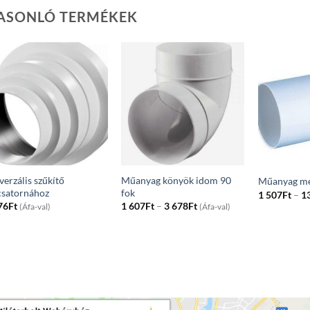
ASONLÓ TERMÉKEK
verzális szűkítő
Műanyag könyök idom 90
Műanyag me
csatornához
fok
1 507
Ft
–
1
Price
76
Ft
1 607
Ft
–
3 678
Ft
(Áfa-val)
(Áfa-val)
range:
1
607Ft
through
3
678Ft