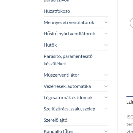
Huzatfokozó
Mennyezeti ventilátorok
Hűsítő nyári ventilátorok
Hűtők
Párásító, páramentesítő
készülékek
Műszerventilátor
Vezérlések, automatika
Légcsatornák és idomok
LEÍ
Szellőzőrács, zsalu, szelep
ISO
Szerelő ajtó
ter
Kandalló fűtés
víz