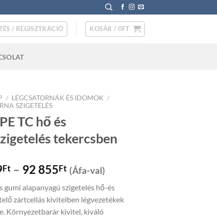
ZÉS / REGISZTRÁCIÓ
KOSÁR /
0
FT
CSOLAT
P
/
LÉGCSATORNÁK ÉS IDOMOK
/
RNA SZIGETELÉS
PE TC hő és
zigetelés tekercsben
Price
9
–
92 855
Ft
Ft
(Áfa-val)
range:
us gumi alapanyagú szigetelés hő-és
47
elő zártcellás kivitelben légvezetékek
479Ft
e. Környezetbarár kivitel, kiváló
through