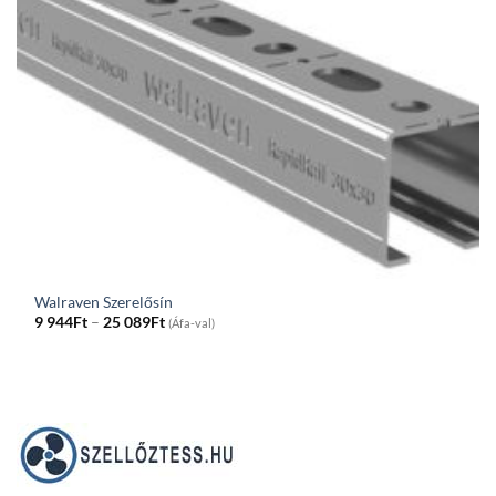
Walraven Szerelősín
Price
9 944
Ft
–
25 089
Ft
(Áfa-val)
range:
9
944Ft
through
25
089Ft