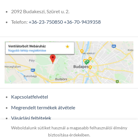
2092 Budakeszi, Szüret u. 2.
Telefon:
+36-23-750850
+36-70-9439358
Kapcsolatfelvétel
Megrendelt termékek átvétele
Vásárlási feltételek
Weboldalunk sütiket használ a magasabb felhasználói élmény
Ügyfél adatok
biztosítása érdekében.