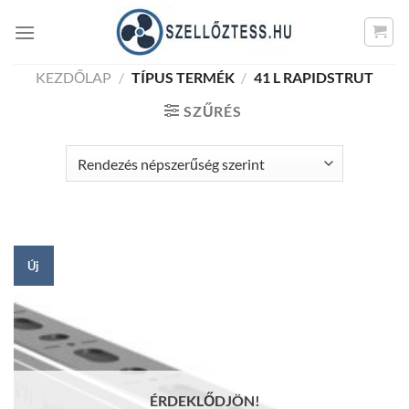
Skip
to
content
KEZDŐLAP
/
TÍPUS TERMÉK
/
41 L RAPIDSTRUT
SZŰRÉS
Új
ÉRDEKLŐDJÖN!