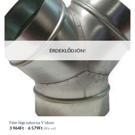
ÉRDEKLŐDJÖN!
Fém légcsatorna Y idom
Price
3 964
Ft
–
6 579
Ft
(Áfa-val)
range: