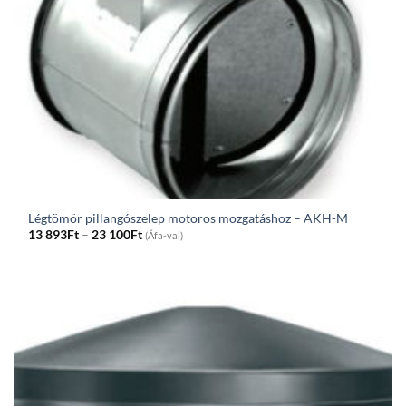
Légtömör pillangószelep motoros mozgatáshoz – AKH-M
Price
13 893
Ft
–
23 100
Ft
(Áfa-val)
range:
13
893Ft
through
23
100Ft