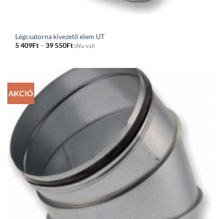
Légcsatorna kivezető elem UT
Price
5 409
Ft
–
39 550
Ft
(Áfa-val)
range:
5
409Ft
through
39
550Ft
AKCIÓ