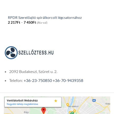
RPDR Szerelőajtó spirálkorcolt légcsatornához
Price
2 217
Ft
–
7 450
Ft
(Áfa-val)
range:
2
217Ft
through
7
450Ft
2092 Budakeszi, Szüret u. 2.
Telefon:
+36-23-750850
+36-70-9439358