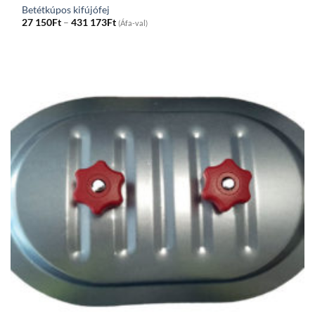
Betétkúpos kifújófej
Price
27 150
Ft
–
431 173
Ft
(Áfa-val)
range:
27
150Ft
through
431
173Ft