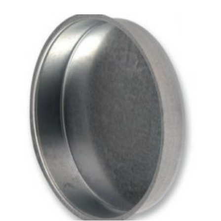
13
181Ft
through
32
450Ft