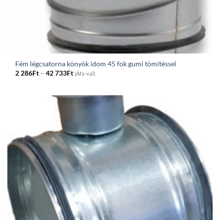
Fém légcsatorna könyök idom 45 fok gumi tömítéssel
Price
2 286
Ft
–
42 733
Ft
(Áfa-val)
range:
2
286Ft
through
42
733Ft