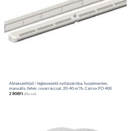
Ablakszellőző / légbevezető nyílászáróba, huzatmentes,
manuális, fehér, rovarráccsal, 20-40 m³/h, Cairox PO 400
2 808
Ft
(Áfa-val)