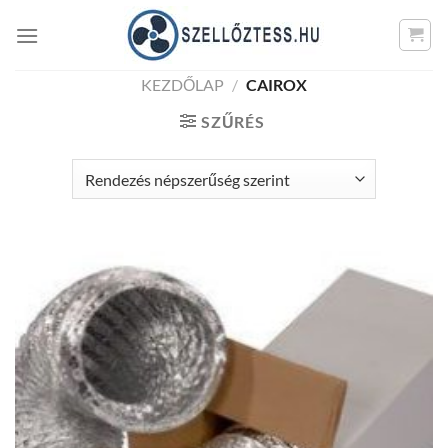
Skip
to
content
KEZDŐLAP
/
CAIROX
SZŰRÉS