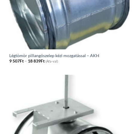
Légtömör pillangószelep kézi mozgatással – AKH
Price
9 507
Ft
–
18 839
Ft
(Áfa-val)
range:
9
507Ft
through
18
839Ft