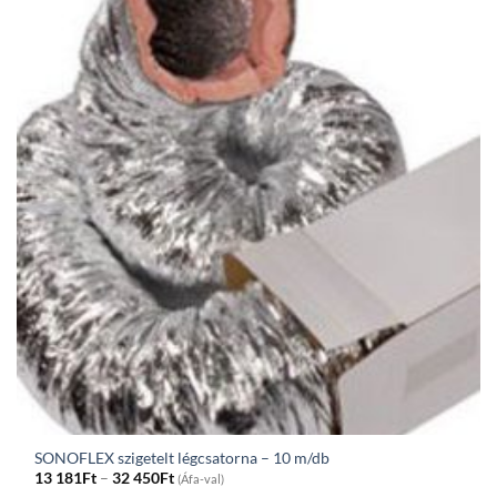
321Ft
SONOFLEX szigetelt légcsatorna – 10 m/db
Price
13 181
Ft
–
32 450
Ft
(Áfa-val)
range: