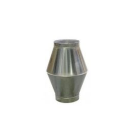
3
964Ft
through
6
579Ft