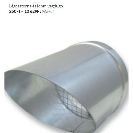
Légcsatorna és idom végdugó
Price
250
Ft
–
10 629
Ft
(Áfa-val)
range:
250Ft
through
10
629Ft