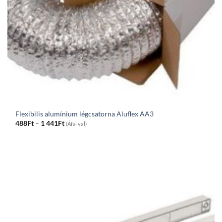
Flexibilis alumínium légcsatorna Aluflex AA3
Price
488
Ft
–
1 441
Ft
(Áfa-val)
range:
488Ft
through
1
441Ft