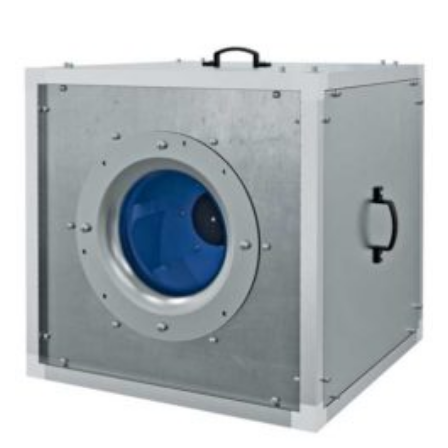
518
936Ft
through
1
190
045Ft