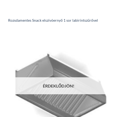
Rozsdamentes Snack elszívóernyő 1 sor labirintszűrővel
ÉRDEKLŐDJÖN!