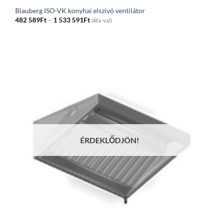
Blauberg ISO-VK konyhai elszívó ventilátor
Price
482 589
Ft
–
1 533 591
Ft
(Áfa-val)
range:
482
589Ft
through
1
533
591Ft
ÉRDEKLŐDJÖN!