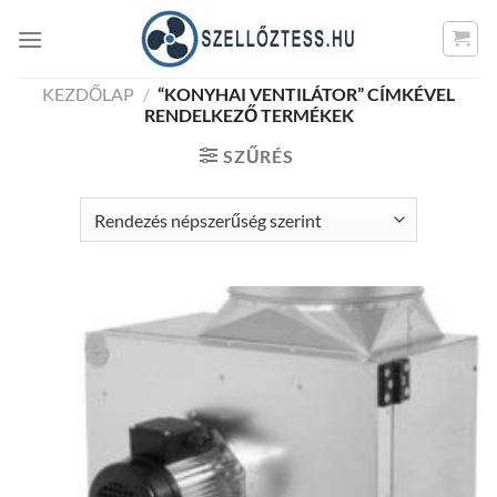
Skip
to
content
KEZDŐLAP
/
“KONYHAI VENTILÁTOR” CÍMKÉVEL
RENDELKEZŐ TERMÉKEK
SZŰRÉS