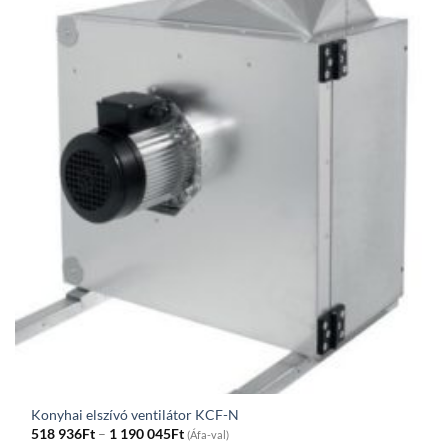
Konyhai elszívó ventilátor KCF-N
Price
518 936
Ft
–
1 190 045
Ft
(Áfa-val)
range: