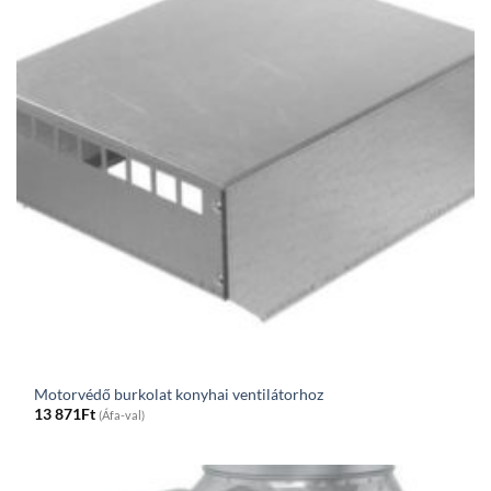
Motorvédő burkolat konyhai ventilátorhoz
13 871
Ft
(Áfa-val)