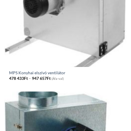
MPS Konyhai elszívó ventilátor
Price
478 433
Ft
–
947 657
Ft
(Áfa-val)
range:
478
433Ft
through
947
657Ft