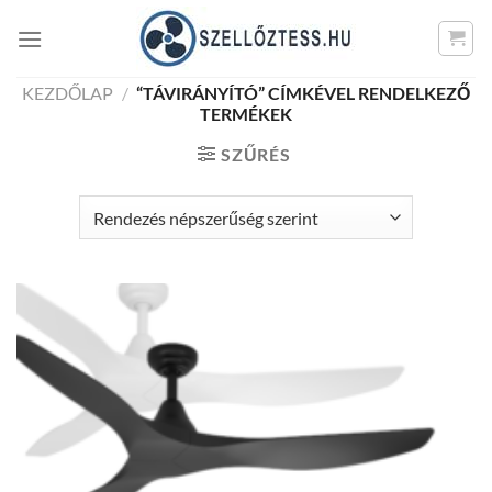
Skip
to
content
KEZDŐLAP
/
“TÁVIRÁNYÍTÓ” CÍMKÉVEL RENDELKEZŐ
TERMÉKEK
SZŰRÉS