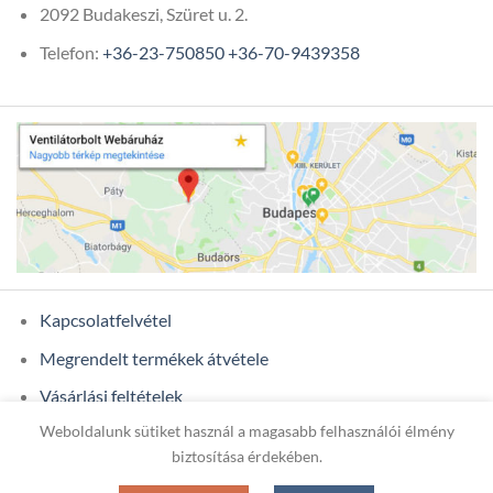
2092 Budakeszi, Szüret u. 2.
Telefon:
+36-23-750850
+36-70-9439358
Kapcsolatfelvétel
Megrendelt termékek átvétele
Vásárlási feltételek
Weboldalunk sütiket használ a magasabb felhasználói élmény
Ügyfél adatok
biztosítása érdekében.