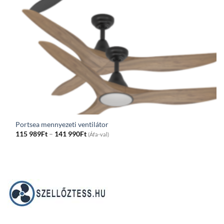
Portsea mennyezeti ventilátor
Price
115 989
Ft
–
141 990
Ft
(Áfa-val)
range:
115
989Ft
through
141
990Ft