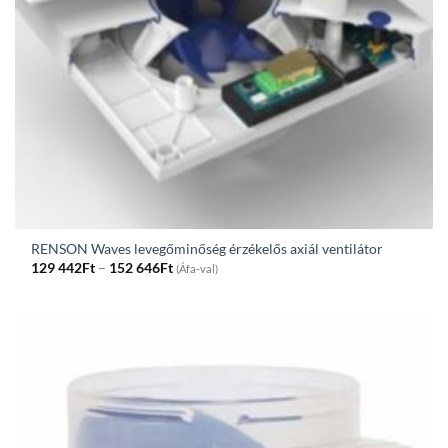
RENSON Waves levegőminőség érzékelős axiál ventilátor
Price
129 442
Ft
–
152 646
Ft
(Áfa-val)
range:
129
442Ft
through
152
646Ft