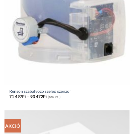
Renson szabályozó szelep szenzor
Price
71 497
Ft
–
93 472
Ft
(Áfa-val)
range:
71
497Ft
through
93
472Ft
AKCIÓ