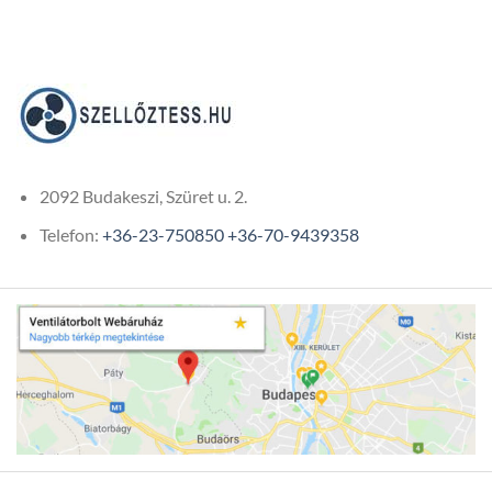
77
511Ft
through
108
778Ft
2092 Budakeszi, Szüret u. 2.
Telefon:
+36-23-750850
+36-70-9439358