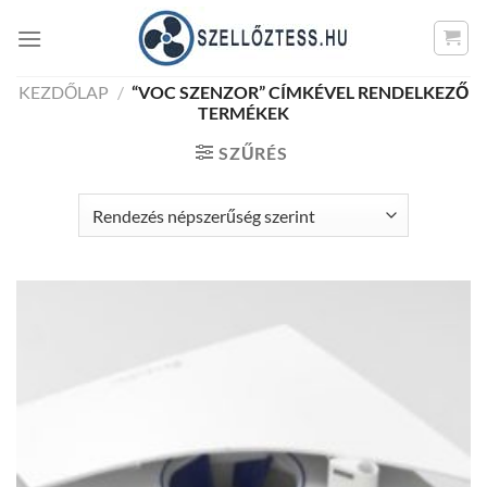
Skip
to
content
KEZDŐLAP
/
“VOC SZENZOR” CÍMKÉVEL RENDELKEZŐ
TERMÉKEK
SZŰRÉS