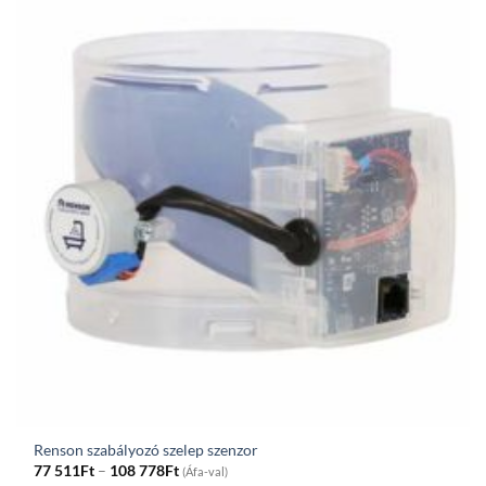
804Ft
Renson szabályozó szelep szenzor
Price
77 511
Ft
–
108 778
Ft
(Áfa-val)
range: