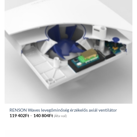
RENSON Waves levegőminőség érzékelős axiál ventilátor
Price
119 402
Ft
–
140 804
Ft
(Áfa-val)
range:
119
402Ft
through
140