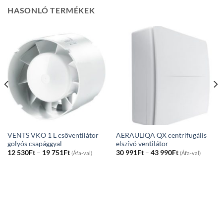
HASONLÓ TERMÉKEK
VENTS VKO 1 L csőventilátor
AERAULIQA QX centrifugális
golyós csapággyal
elszívó ventilátor
Price
Price
12 530
Ft
–
19 751
Ft
30 991
Ft
–
43 990
Ft
(Áfa-val)
(Áfa-val)
range:
range:
12
30
530Ft
991Ft
through
through
19
43
751Ft
990Ft