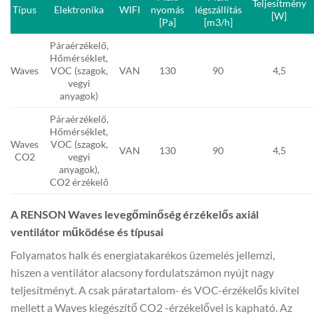
Teljesítmény
Típus
Elektronika
WIFI
nyomás
légszállítás
[W]
[Pa]
[m3/h]
Páraérzékelő,
Hőmérséklet,
Waves
VOC (szagok,
VAN
130
90
4,5
vegyi
anyagok)
Páraérzékelő,
Hőmérséklet,
Waves
VOC (szagok,
VAN
130
90
4,5
CO2
vegyi
anyagok),
CO2 érzékelő
A RENSON Waves levegőminőség érzékelős axiál
ventilátor működése és típusai
Folyamatos halk és energiatakarékos üzemelés jellemzi,
hiszen a ventilátor alacsony fordulatszámon nyújt nagy
teljesítményt. A csak páratartalom- és VOC-érzékelős kivitel
mellett a Waves kiegészítő CO2 -érzékelővel is kapható. Az