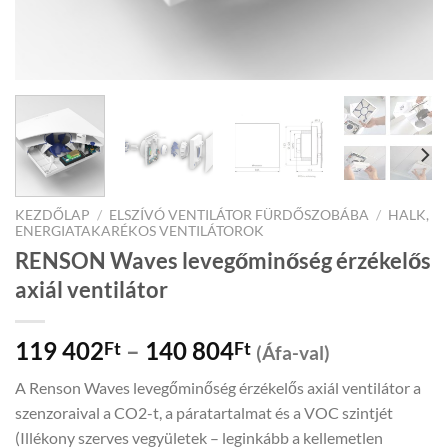
KEZDŐLAP
/
ELSZÍVÓ VENTILÁTOR FÜRDŐSZOBÁBA
/
HALK,
ENERGIATAKARÉKOS VENTILÁTOROK
RENSON Waves levegőminőség érzékelős
axiál ventilátor
Price
119 402
–
140 804
Ft
Ft
(Áfa-val)
range:
A Renson Waves levegőminőség érzékelős axiál ventilátor a
119
szenzoraival a CO2-t, a páratartalmat és a VOC szintjét
402Ft
(Illékony szerves vegyületek – leginkább a kellemetlen
through