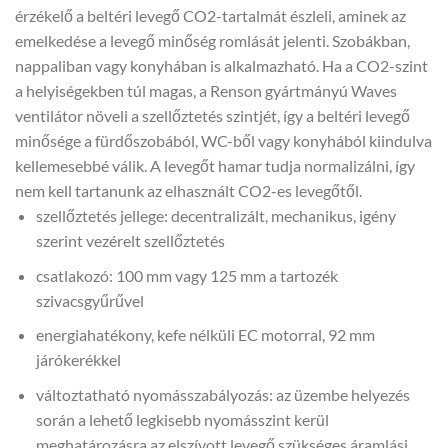
érzékelő a beltéri levegő CO2-tartalmát észleli, aminek az
emelkedése a levegő minőség romlását jelenti. Szobákban,
nappaliban vagy konyhában is alkalmazható. Ha a CO2-szint
a helyiségekben túl magas, a Renson gyártmányú Waves
ventilátor növeli a szellőztetés szintjét, így a beltéri levegő
minősége a fürdőszobából, WC-ből vagy konyhából kiindulva
kellemesebbé válik. A levegőt hamar tudja normalizálni, így
nem kell tartanunk az elhasznált CO2-es levegőtől.
szellőztetés jellege: decentralizált, mechanikus, igény
szerint vezérelt szellőztetés
csatlakozó: 100 mm vagy 125 mm a tartozék
szivacsgyűrűvel
energiahatékony, kefe nélküli EC motorral, 92 mm
járókerékkel
változtatható nyomásszabályozás: az üzembe helyezés
során a lehető legkisebb nyomásszint kerül
meghatározásra az elszívott levegő szükséges áramlási