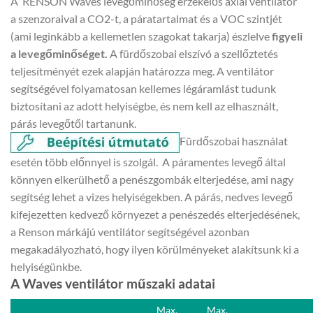
A RENSON Waves levegőminőség érzékelős axiál ventilátor
a szenzoraival a CO2-t, a páratartalmat és a VOC szintjét
(ami leginkább a kellemetlen szagokat takarja) észlelve
figyeli
a levegőminőséget.
A fürdőszobai elszívó a szellőztetés
teljesítményét ezek alapján határozza meg. A ventilátor
segítségével folyamatosan kellemes légáramlást tudunk
biztosítani az adott helyiségbe, és nem kell az elhasznált,
párás levegőtől tartanunk.
Fürdőszobai használat
esetén több előnnyel is szolgál. A páramentes levegő által
könnyen elkerülhető a penészgombák elterjedése, ami nagy
segítség lehet a vizes helyiségekben. A párás, nedves levegő
kifejezetten kedvező környezet a penészedés elterjedésének,
a Renson márkájú ventilátor segítségével azonban
megakadályozható, hogy ilyen körülményeket alakítsunk ki a
helyiségünkbe.
A Waves ventilátor műszaki adatai
Max.
Max.