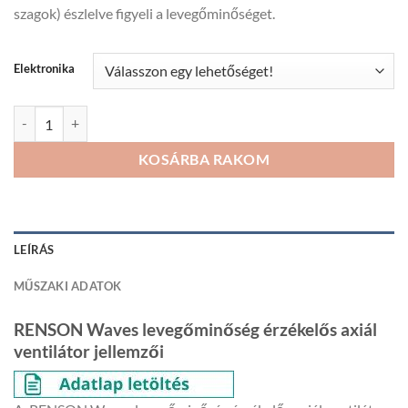
szagok) észlelve figyeli a levegőminőséget.
140
804Ft
Elektronika
RENSON Waves levegőminőség érzékelős axiál ventilátor mennyiség
KOSÁRBA RAKOM
LEÍRÁS
MŰSZAKI ADATOK
RENSON Waves levegőminőség érzékelős axiál
ventilátor jellemzői