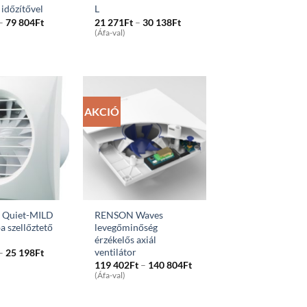
 időzítővel
L
Price
Price
–
79 804
Ft
21 271
Ft
–
30 138
Ft
range:
range:
(Áfa-val)
22
21
789Ft
271Ft
through
through
79
30
804Ft
138Ft
AKCIÓ
0 Quiet-MILD
RENSON Waves
a szellőztető
levegőminőség
érzékelős axiál
ventilátor
Price
–
25 198
Ft
range:
Price
119 402
Ft
–
140 804
Ft
15
range:
(Áfa-val)
696Ft
119
through
402Ft
25
through