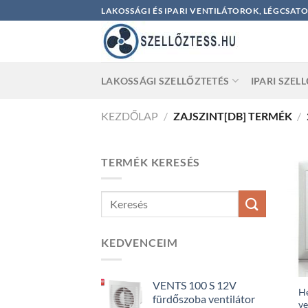
Skip
LAKOSSÁGI ÉS IPARI VENTILÁTOROK, LÉGCSAT
to
content
LAKOSSÁGI SZELLŐZTETÉS
IPARI SZEL
KEZDŐLAP
/
ZAJSZINT[DB] TERMÉK
/
TERMÉK KERESÉS
KEDVENCEIM
VENTS 100 S 12V
He
fürdőszoba ventilátor
ve