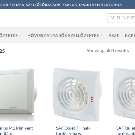
ORNA ELEMEK, SZELLŐZŐRÁCSOK, ZSALUK, NYÁRI VENTILÁTOROK
BEJELENTKE
LŐZTETÉS
HŐVISSZANYARŐS SZELLŐZTETÉS
ÁSZF
KAP
So
Showing all 8 results
25
by
po
lios M1 Minivent
SAF Quiet TH halk
SAF Quiet
ntilátor
fürdőszoba wc
fürdőszo