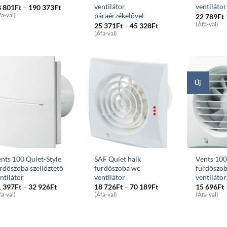
ventilátor
ventilátor
Price
8 801
Ft
–
190 373
Ft
range:
páraérzékelővel
fa-val)
22 789
Ft
58
Price
(Áfa-val)
25 371
Ft
–
45 328
Ft
801Ft
range:
(Áfa-val)
through
25
190
371Ft
373Ft
through
45
328Ft
Új
nts 100 Quiet-Style
SAF Quiet halk
Vents 10
rdőszoba szellőztető
fürdőszoba wc
fürdőszob
ntilátor
ventilátor
ventilátor
Price
Price
1 397
Ft
–
32 926
Ft
18 726
Ft
–
70 189
Ft
15 696
Ft
range:
range:
fa-val)
(Áfa-val)
(Áfa-val)
21
18
397Ft
726Ft
through
through
32
70