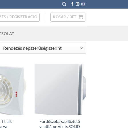
ZÉS / REGISZTRÁCIÓ
KOSÁR /
0
FT
CSOLAT
rted
pularity
 T halk
Fürdőszoba szellőztető
ba wc
ventilátor Vents SOLID