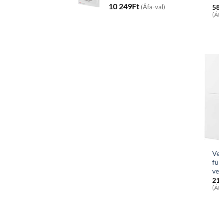
10 249
Ft
5
(Áfa-val)
(Á
Ve
fü
ve
2
(Á