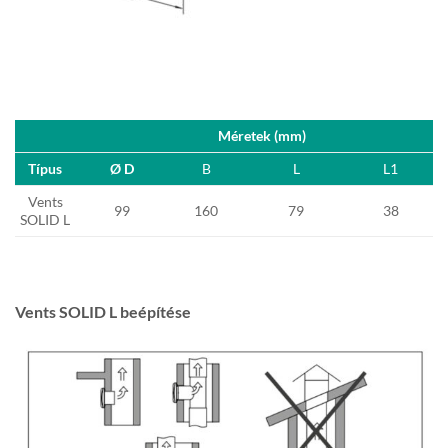
Méretek (mm)
Típus
Ø D
B
L
L1
Vents
99
160
79
38
SOLID L
Vents SOLID L beépítése