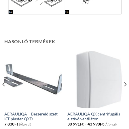
HASONLÓ TERMÉKEK
AERAULIQA – Beszerelő szett
AERAULIQA QX centrifugális
KT-plaster QXD
elszívó ventilátor
Price
7 830
Ft
30 991
Ft
–
43 990
Ft
(Áfa-val)
(Áfa-val)
range: