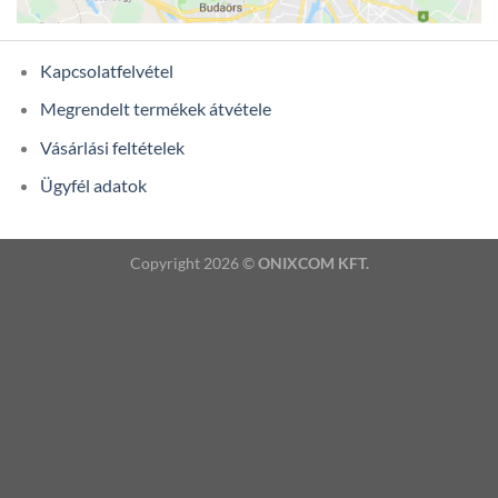
Kapcsolatfelvétel
Megrendelt termékek átvétele
Vásárlási feltételek
Ügyfél adatok
Copyright 2026 ©
ONIXCOM KFT.