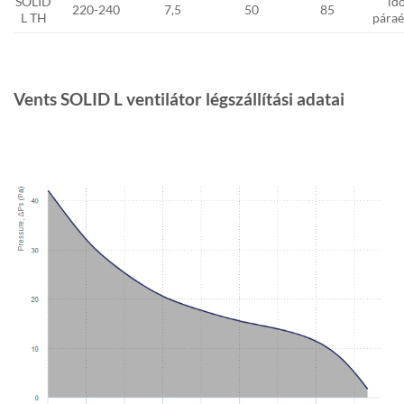
SOLID
idő
220-240
7,5
50
85
L TH
páraé
Vents SOLID L ventilátor légszállítási adatai