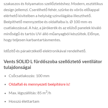
szakaszos és folyamatos szellőztetéshez. Modern, esztétikus
design jellemzi. Cserélhető fehér, szürke és vörös előlappal
elérhető kivitelben a helyiség színvilágába illeszthető.
Beépíthető mennyzetbe és oldalfalba is. Ø 100 mm-es
csatlakozással. A ház, a járókerék és az elülső panelek kiváló
minőségű és tartós UV-álló műanyagból készültek. Előnye,
hogy teljesen karbantartásmentes.
Időzítő és páraérzékelő elektronikával rendelhető.
Vents SOLID L fürdőszoba szellőztető ventilátor
tulajdonságai
Csőcsatlakozás: 100 mm
Oldalfali és mennyezeti beépítésre is!
3
Max. légszállítás: 85 m
/h
Hosszú élettartam