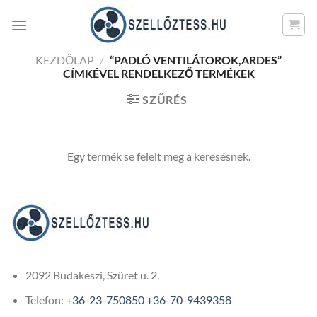
Skip
to
content
KEZDŐLAP
/
“PADLÓ VENTILÁTOROK,ARDES”
CÍMKÉVEL RENDELKEZŐ TERMÉKEK
SZŰRÉS
Egy termék se felelt meg a keresésnek.
2092 Budakeszi, Szüret u. 2.
Telefon:
+36-23-750850
+36-70-9439358