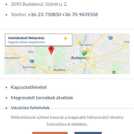
2092 Budakeszi, Szüret u. 2.
Telefon:
+36-23-750850
+36-70-9439358
Kapcsolatfelvétel
Megrendelt termékek átvétele
Vásárlási feltételek
Weboldalunk sütiket használ a magasabb felhasználói élmény
Ügyfél adatok
biztosítása érdekében.