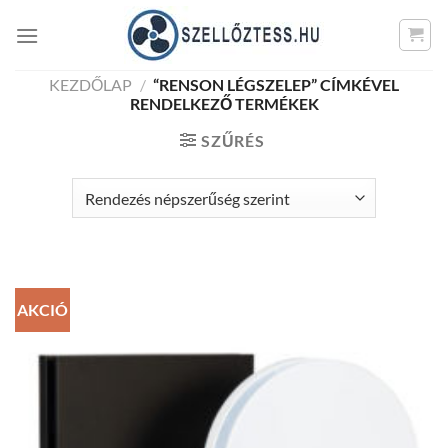
Skip
to
content
KEZDŐLAP
/
“RENSON LÉGSZELEP” CÍMKÉVEL
RENDELKEZŐ TERMÉKEK
SZŰRÉS
AKCIÓ