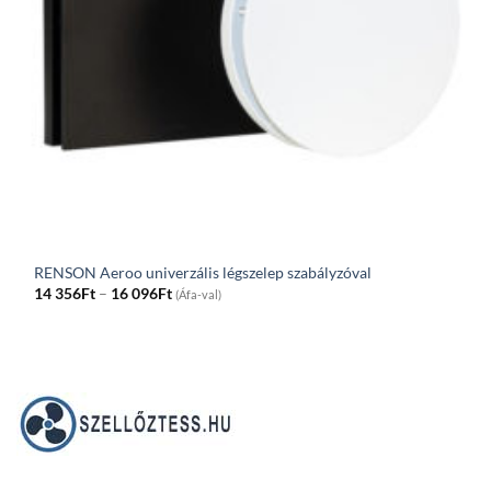
RENSON Aeroo univerzális légszelep szabályzóval
Price
14 356
Ft
–
16 096
Ft
(Áfa-val)
range:
14
356Ft
through
16
096Ft