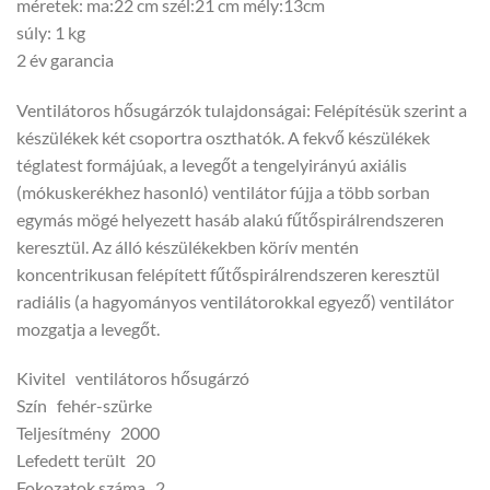
méretek: ma:22 cm szél:21 cm mély:13cm
súly: 1 kg
2 év garancia
Ventilátoros hősugárzók tulajdonságai: Felépítésük szerint a
készülékek két csoportra oszthatók. A fekvő készülékek
téglatest formájúak, a levegőt a tengelyirányú axiális
(mókuskerékhez hasonló) ventilátor fújja a több sorban
egymás mögé helyezett hasáb alakú fűtőspirálrendszeren
keresztül. Az álló készülékekben körív mentén
koncentrikusan felépített fűtőspirálrendszeren keresztül
radiális (a hagyományos ventilátorokkal egyező) ventilátor
mozgatja a levegőt.
Kivitel ventilátoros hősugárzó
Szín fehér-szürke
Teljesítmény 2000
Lefedett terült 20
Fokozatok száma 2