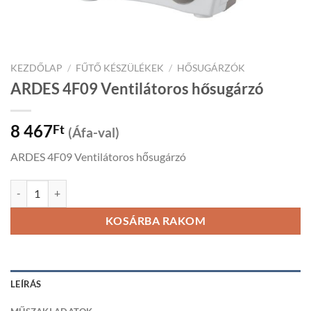
KEZDŐLAP
/
FŰTŐ KÉSZÜLÉKEK
/
HŐSUGÁRZÓK
ARDES 4F09 Ventilátoros hősugárzó
8 467
Ft
(Áfa-val)
ARDES 4F09 Ventilátoros hősugárzó
ARDES 4F09 Ventilátoros hősugárzó mennyiség
KOSÁRBA RAKOM
LEÍRÁS