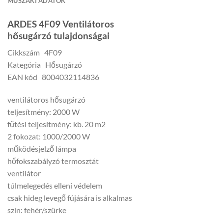
MŰSZAKI ADATOK
ARDES 4F09 Ventilátoros
hősugárzó tulajdonságai
Cikkszám 4F09
Kategória Hősugárzó
EAN kód 8004032114836
ventilátoros hősugárzó
teljesítmény: 2000 W
fűtési teljesítmény: kb. 20 m2
2 fokozat: 1000/2000 W
működésjelző lámpa
hőfokszabályzó termosztát
ventilátor
túlmelegedés elleni védelem
csak hideg levegő fújására is alkalmas
szín: fehér/szürke