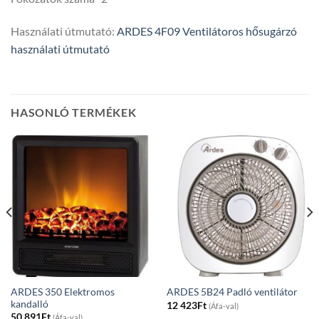
Használati útmutató:
ARDES 4F09 Ventilátoros hősugárzó
használati útmutató
HASONLÓ TERMÉKEK
ARDES 350 Elektromos
ARDES 5B24 Padló ventilátor
kandalló
12 423
Ft
(Áfa-val)
50 891
Ft
(Áfa-val)