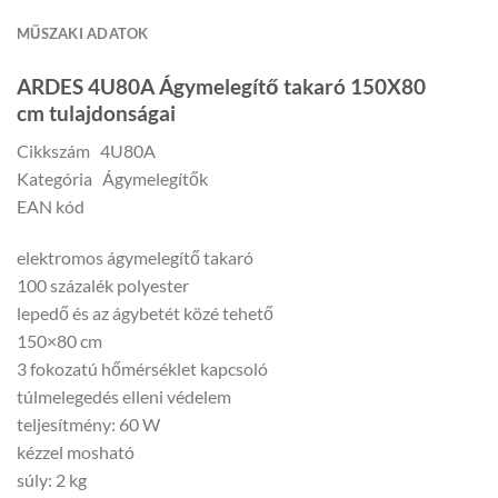
MŰSZAKI ADATOK
ARDES 4U80A Ágymelegítő takaró 150X80
cm tulajdonságai
Cikkszám 4U80A
Kategória Ágymelegítők
EAN kód
elektromos ágymelegítő takaró
100 százalék polyester
lepedő és az ágybetét közé tehető
150×80 cm
3 fokozatú hőmérséklet kapcsoló
túlmelegedés elleni védelem
teljesítmény: 60 W
kézzel mosható
súly: 2 kg