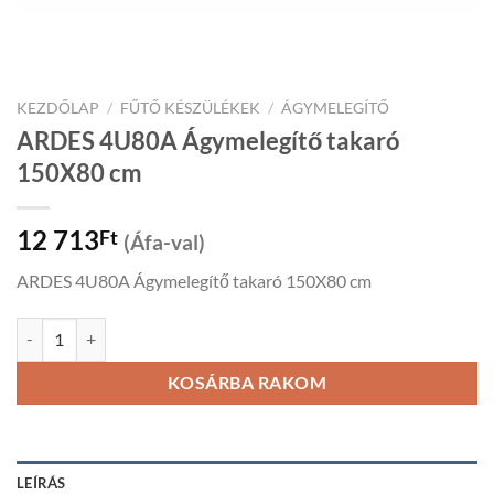
KEZDŐLAP
/
FŰTŐ KÉSZÜLÉKEK
/
ÁGYMELEGÍTŐ
ARDES 4U80A Ágymelegítő takaró
150X80 cm
12 713
Ft
(Áfa-val)
ARDES 4U80A Ágymelegítő takaró 150X80 cm
ARDES 4U80A Ágymelegítő takaró 150X80 cm mennyiség
KOSÁRBA RAKOM
LEÍRÁS