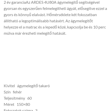
2 év garanciaAz ARDES 4U80A ágymelegítő segítségével
gyorsan és egyszerűen felmelegítheti ágyát, elősegítve ezzel a
gyors és könnyű elalvást. Hőmérséklete két fokozatban
állítható a legoptimálisabb hatásért. Az ágymelegítőt
helyezze el a matrac és a lepedő közé, kapcsolja be és 10 perc
múlva már érezheti melegítő hatását.
Kivitel ágymelegítő takaró
Szín fehér
Teljesítmény 60
Méret 150×80
Fokozatok száma 3