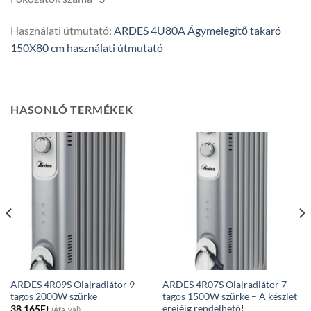
Használati útmutató:
ARDES 4U80A Ágymelegítő takaró
150X80 cm használati útmutató
HASONLÓ TERMÉKEK
ARDES 4R09S Olajradiátor 9
ARDES 4R07S Olajradiátor 7
tagos 2000W szürke
tagos 1500W szürke – A készlet
erejéig rendelhető!
38 165
Ft
(Áfa-val)