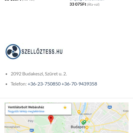
33 075
Ft
(Áfa-val)
2092 Budakeszi, Szüret u. 2.
Telefon:
+36-23-750850
+36-70-9439358