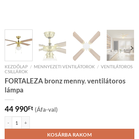
KEZDŐLAP
/
MENNYEZETI VENTILÁTOROK
/
VENTILÁTOROS
CSILLÁROK
FORTALEZA bronz menny. ventilátoros
lámpa
44 990
Ft
(Áfa-val)
FORTALEZA bronz menny. ventilátoros lámpa mennyiség
KOSÁRBA RAKOM