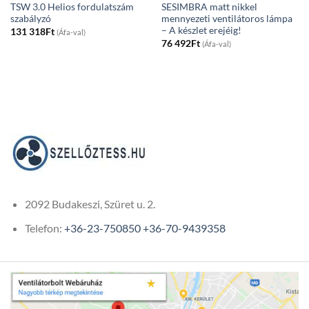
TSW 3.0 Helios fordulatszám
SESIMBRA matt nikkel
szabályzó
mennyezeti ventilátoros lámpa
– A készlet erejéig!
131 318
Ft
(Áfa-val)
76 492
Ft
(Áfa-val)
2092 Budakeszi, Szüret u. 2.
Telefon:
+36-23-750850
+36-70-9439358