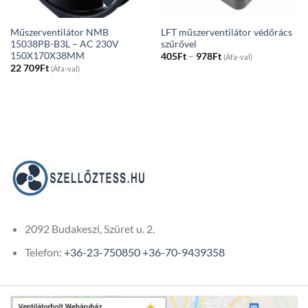
Műszerventilátor NMB
LFT műszerventilátor védőrács
15038PB-B3L – AC 230V
szűrővel
150X170X38MM
Price
405
Ft
–
978
Ft
(Áfa-val)
range:
22 709
Ft
(Áfa-val)
405Ft
through
978Ft
2092 Budakeszi, Szüret u. 2.
Telefon:
+36-23-750850
+36-70-9439358