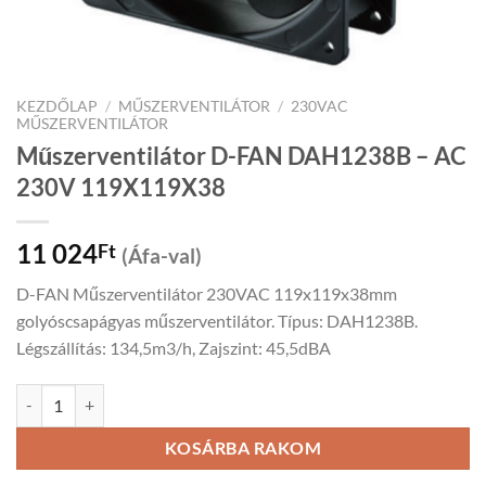
KEZDŐLAP
/
MŰSZERVENTILÁTOR
/
230VAC
MŰSZERVENTILÁTOR
Műszerventilátor D-FAN DAH1238B – AC
230V 119X119X38
11 024
Ft
(Áfa-val)
D-FAN Műszerventilátor 230VAC 119x119x38mm
golyóscsapágyas műszerventilátor. Típus: DAH1238B.
Légszállítás: 134,5m3/h, Zajszint: 45,5dBA
Műszerventilátor D-FAN DAH1238B - AC 230V 119X119X38 mennyi
KOSÁRBA RAKOM