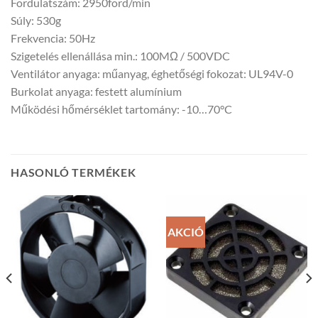
Fordulatszám: 2950ford/min
Súly: 530g
Frekvencia: 50Hz
Szigetelés ellenállása min.: 100MΩ / 500VDC
Ventilátor anyaga: műanyag, éghetőségi fokozat: UL94V-0
Burkolat anyaga: festett alumínium
Működési hőmérséklet tartomány: -10…70°C
HASONLÓ TERMÉKEK
AKCIÓ