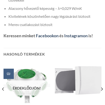
csövekkel
Alacsony hővezető képesség – λ=0,029 W/mK
Kivitelének köszönhetően nagy légzásárást biztosít
Merev csatlakozást biztosít
Keressen minket
Facebookon
és
Instagramon
is!
HASONLÓ TERMÉKEK
ÚJ
ÉRDEKLŐDJÖN!