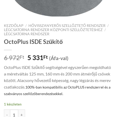
KEZDŐLAP
/
HŐVISSZANYERŐS SZELLŐZTETŐ RENDSZER
/
LÉGCSATORNA RENDSZER KÖZPONTI SZELLŐZTETÉSHEZ
/
LÉGCSATORNA RENDSZER
OctoPlus ISDE Szűkítő
Original
Current
6 972
5 331
Ft
Ft
(Áfa-val)
price
price
OctoPlus ISDE Szűkítő segítségével egyszerűen megoldható
was:
is:
a méretváltás 125 mm, 160 mm és 200 mm átmérőjű csövek
6
5
között. Alacsony hővezető képesség, nagy légzárás és merev
972Ft.
331Ft.
csatlakozás.
100%-ban kompatibilis az OctoPLUS rendszerrel és a
szabványos szellőzőberendezésekkel.
1 készleten
OctoPlus ISDE Szűkítő mennyiség