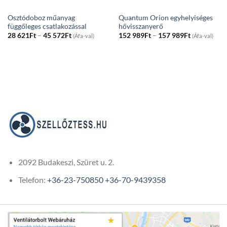
Osztódoboz műanyag
Quantum Orion egyhelyiséges
függőleges csatlakozással
hővisszanyerő
Price
Price
28 621
Ft
–
45 572
Ft
152 989
Ft
–
157 989
Ft
(Áfa-val)
(Áfa-val)
range:
range:
28
152
621Ft
989Ft
through
through
45
157
572Ft
989Ft
2092 Budakeszi, Szüret u. 2.
Telefon:
+36-23-750850
+36-70-9439358