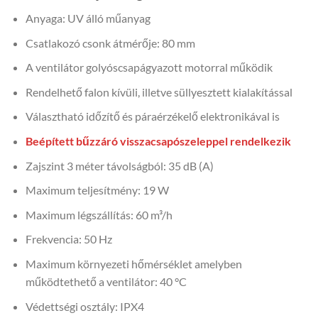
Anyaga: UV álló műanyag
Csatlakozó csonk átmérője: 80 mm
A ventilátor golyóscsapágyazott motorral működik
Rendelhető falon kívüli, illetve süllyesztett kialakítással
Választható időzítő és páraérzékelő elektronikával is
Beépített bűzzáró visszacsapószeleppel rendelkezik
Zajszint 3 méter távolságból: 35 dB (A)
Maximum teljesítmény: 19 W
Maximum légszállítás: 60 m³/h
Frekvencia: 50 Hz
Maximum környezeti hőmérséklet amelyben
működtethető a ventilátor: 40 °C
Védettségi osztály: IPX4