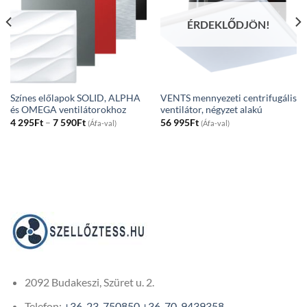
ÉRDEKLŐDJÖN!
Színes előlapok SOLID, ALPHA
VENTS mennyezeti centrifugális
és OMEGA ventilátorokhoz
ventilátor, négyzet alakú
Price
4 295
Ft
–
7 590
Ft
56 995
Ft
(Áfa-val)
(Áfa-val)
range:
4
295Ft
through
7
590Ft
2092 Budakeszi, Szüret u. 2.
Telefon:
+36-23-750850
+36-70-9439358