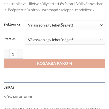
elektronikával, illetve süllyesztett és falon kívüli változatban
71
is. Beépített bűzzáró visszacsapó szeleppel rendelkezik.
438Ft
Elektronika
Szerelés
Red-Ring KN2 AP60/UP60 centrifugális elszívó ventilátor mennyiség
KOSÁRBA RAKOM
LEÍRÁS
MŰSZAKI ADATOK
Red-Ring KN2 AP60/UP60 centrifugális elszívó ventilátor