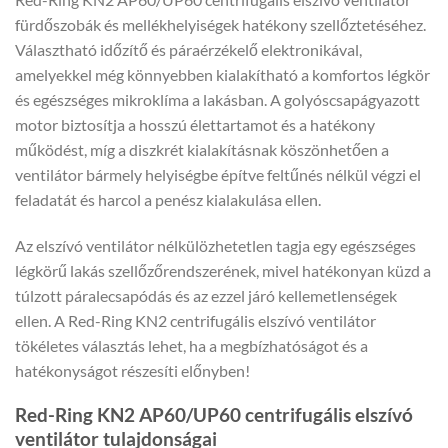
fürdőszobák és mellékhelyiségek hatékony szellőztetéséhez.
Választható időzítő és páraérzékelő elektronikával,
amelyekkel még könnyebben kialakítható a komfortos légkör
és egészséges mikroklíma a lakásban. A golyóscsapágyazott
motor biztosítja a hosszú élettartamot és a hatékony
működést, míg a diszkrét kialakításnak köszönhetően a
ventilátor bármely helyiségbe építve feltűnés nélkül végzi el
feladatát és harcol a penész kialakulása ellen.
Az elszívó ventilátor nélkülözhetetlen tagja egy egészséges
légkörű lakás szellőzőrendszerének, mivel hatékonyan küzd a
túlzott páralecsapódás és az ezzel járó kellemetlenségek
ellen. A Red-Ring KN2 centrifugális elszívó ventilátor
tökéletes választás lehet, ha a megbízhatóságot és a
hatékonyságot részesíti előnyben!
Red-Ring KN2 AP60/UP60 centrifugális elszívó
ventilátor tulajdonságai