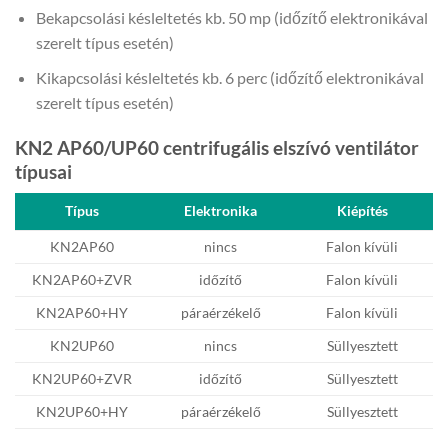
Bekapcsolási késleltetés kb. 50 mp (időzítő elektronikával
szerelt típus esetén)
Kikapcsolási késleltetés kb. 6 perc (időzítő elektronikával
szerelt típus esetén)
KN2 AP60/UP60 centrifugális elszívó ventilátor
típusai
Típus
Elektronika
Kiépítés
KN2AP60
nincs
Falon kívüli
KN2AP60+ZVR
időzítő
Falon kívüli
KN2AP60+HY
páraérzékelő
Falon kívüli
KN2UP60
nincs
Süllyesztett
KN2UP60+ZVR
időzítő
Süllyesztett
KN2UP60+HY
páraérzékelő
Süllyesztett