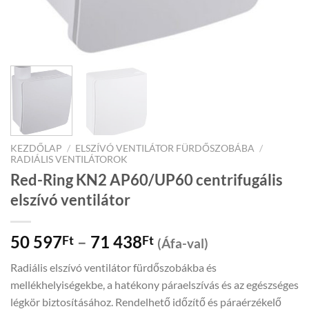
KEZDŐLAP
/
ELSZÍVÓ VENTILÁTOR FÜRDŐSZOBÁBA
/
RADIÁLIS VENTILÁTOROK
Red-Ring KN2 AP60/UP60 centrifugális
elszívó ventilátor
Price
50 597
–
71 438
Ft
Ft
(Áfa-val)
range:
Radiális elszívó ventilátor fürdőszobákba és
50
mellékhelyiségekbe, a hatékony páraelszívás és az egészséges
597Ft
légkör biztosításához. Rendelhető időzítő és páraérzékelő
through