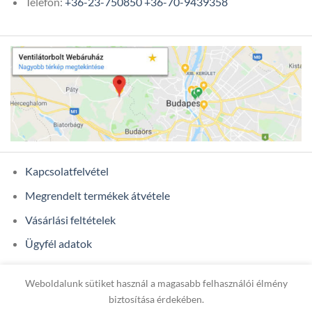
Telefon:
+36-23-750850
+36-70-9439358
Kapcsolatfelvétel
Megrendelt termékek átvétele
Vásárlási feltételek
Ügyfél adatok
Weboldalunk sütiket használ a magasabb felhasználói élmény
Copyright 2026 ©
ONIXCOM KFT.
biztosítása érdekében.