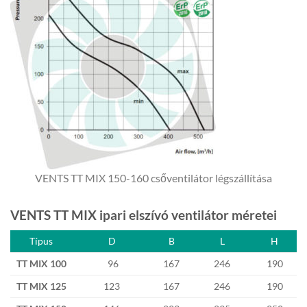
VENTS TT MIX 150-160 csőventilátor légszállítása
VENTS TT MIX ipari elszívó ventilátor méretei
Típus
D
B
L
H
TT MIX 100
96
167
246
190
TT MIX 125
123
167
246
190