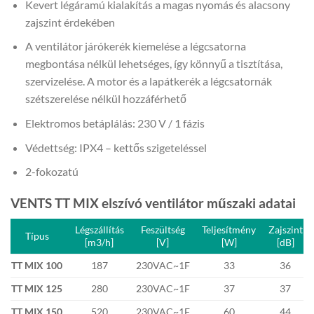
Kevert légáramú kialakítás a magas nyomás és alacsony
zajszint érdekében
A ventilátor járókerék kiemelése a légcsatorna
megbontása nélkül lehetséges, így könnyű a tisztítása,
szervizelése. A motor és a lapátkerék a légcsatornák
szétszerelése nélkül hozzáférhető
Elektromos betáplálás: 230 V / 1 fázis
Védettség: IPX4 – kettős szigeteléssel
2-fokozatú
VENTS TT MIX elszívó ventilátor műszaki adatai
Légszállítás
Feszültség
Teljesítmény
Zajszint
Típus
[m3/h]
[V]
[W]
[dB]
TT MIX 100
187
230VAC~1F
33
36
TT MIX 125
280
230VAC~1F
37
37
TT MIX 150
520
230VAC~1F
60
44