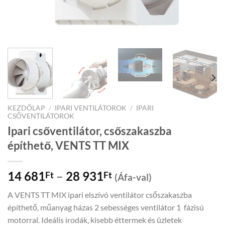
KEZDŐLAP
/
IPARI VENTILÁTOROK
/
IPARI
CSŐVENTILÁTOROK
Ipari csőventilátor, csőszakaszba
építhető, VENTS TT MIX
Price
14 681
–
28 931
Ft
Ft
(Áfa-val)
range:
A VENTS TT MIX ipari elszívó ventilátor csőszakaszba
14
építhető, műanyag házas 2 sebességes ventilátor 1 fázisú
681Ft
motorral. Ideális irodák, kisebb éttermek és üzletek
through