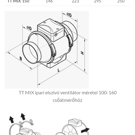
TT MIX 150
146
223
295
250
TT MIX ipari elszívó ventilátor méretei 100-160
csőátmérőhöz