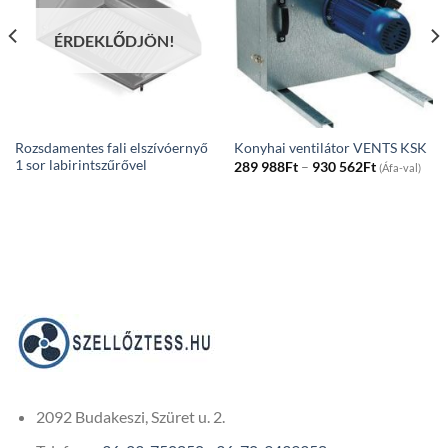
ÉRDEKLŐDJÖN!
Rozsdamentes fali elszívóernyő
Konyhai ventilátor VENTS KSK
1 sor labirintszűrővel
Price
289 988
Ft
–
930 562
Ft
(Áfa-val)
range:
289
988Ft
through
930
562Ft
2092 Budakeszi, Szüret u. 2.