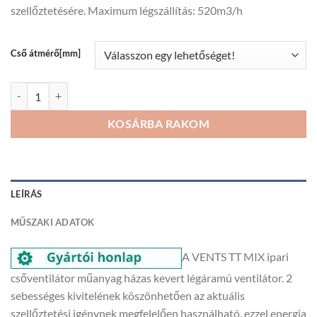
szellőztetésére. Maximum légszállítás: 520m3/h
28
931Ft
Cső átmérő[mm]
Ipari csőventilátor, csőszakaszba építhető, VENTS TT MIX mennyiség
KOSÁRBA RAKOM
LEÍRÁS
MŰSZAKI ADATOK
A VENTS TT MIX ipari
csőventilátor műanyag házas kevert légáramú ventilátor. 2
sebességes kivitelének köszönhetően az aktuális
szellőztetési igénynek megfelelően használható, ezzel energia