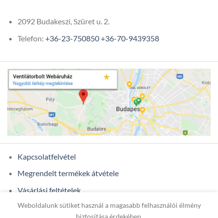
2092 Budakeszi, Szüret u. 2.
Telefon:
+36-23-750850
+36-70-9439358
Kapcsolatfelvétel
Megrendelt termékek átvétele
Vásárlási feltételek
Weboldalunk sütiket használ a magasabb felhasználói élmény
Ügyfél adatok
biztosítása érdekében.