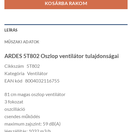
KOSÁRBA RAKOM
LEÍRÁS
MŰSZAKI ADATOK
ARDES 5T802 Oszlop ventilátor tulajdonságai
Cikkszám 5T802
Kategória Ventilátor
EAN kód 8004032116755
81 cm magas oszlop ventilátor
3 fokozat
oszcilláció
csendes működés
maximum zajszint: 59 dB(A)
légszállítás: 1032 m3/h