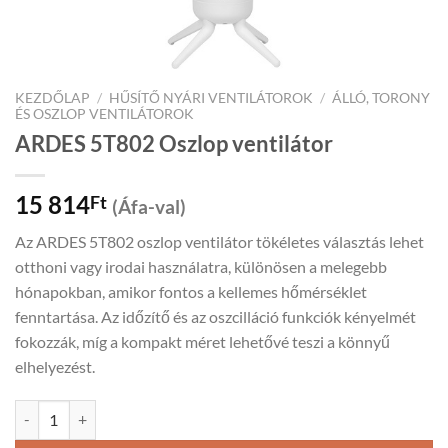
KEZDŐLAP
/
HŰSÍTŐ NYÁRI VENTILÁTOROK
/
ÁLLÓ, TORONY
ÉS OSZLOP VENTILÁTOROK
ARDES 5T802 Oszlop ventilátor
15 814
Ft
(Áfa-val)
Az ARDES 5T802 oszlop ventilátor tökéletes választás lehet
otthoni vagy irodai használatra, különösen a melegebb
hónapokban, amikor fontos a kellemes hőmérséklet
fenntartása. Az időzítő és az oszcilláció funkciók kényelmét
fokozzák, míg a kompakt méret lehetővé teszi a könnyű
elhelyezést.
ARDES 5T802 Oszlop ventilátor mennyiség