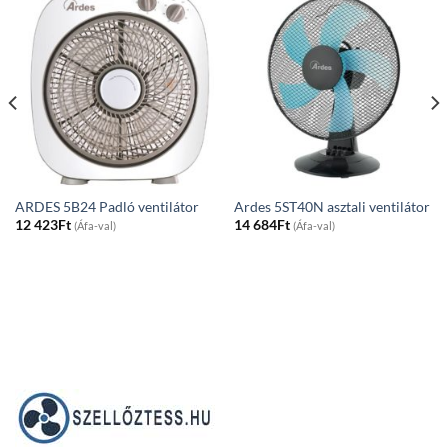
ARDES 5B24 Padló ventilátor
Ardes 5ST40N asztali ventilátor
12 423
Ft
14 684
Ft
(Áfa-val)
(Áfa-val)