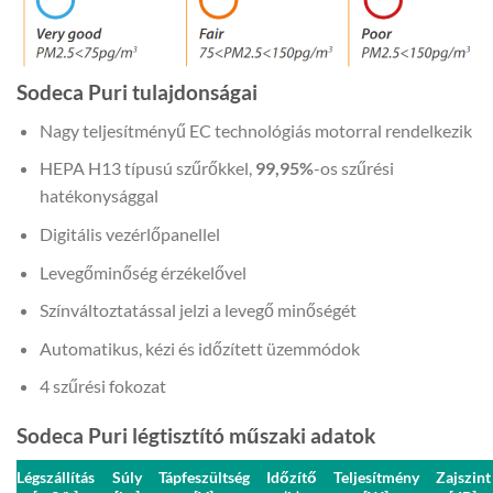
Sodeca Puri tulajdonságai
Nagy teljesítményű EC technológiás motorral rendelkezik
HEPA H13 típusú szűrőkkel,
99,95%
-os szűrési
hatékonysággal
Digitális vezérlőpanellel
Levegőminőség érzékelővel
Színváltoztatással jelzi a levegő minőségét
Automatikus, kézi és időzített üzemmódok
4 szűrési fokozat
Sodeca Puri légtisztító műszaki adatok
Légszállítás
Súly
Tápfeszültség
Időzítő
Teljesítmény
Zajszint