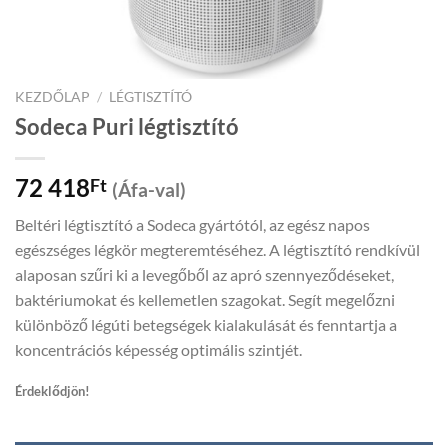
KEZDŐLAP
/
LÉGTISZTÍTÓ
Sodeca Puri légtisztító
72 418
Ft
(Áfa-val)
Beltéri légtisztító a Sodeca gyártótól, az egész napos
egészséges légkör megteremtéséhez. A légtisztító rendkívül
alaposan szűri ki a levegőből az apró szennyeződéseket,
baktériumokat és kellemetlen szagokat. Segít megelőzni
különböző légúti betegségek kialakulását és fenntartja a
koncentrációs képesség optimális szintjét.
Érdeklődjön!