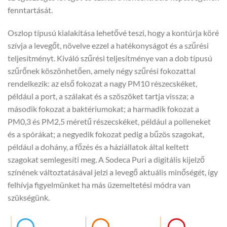
fenntartását.
Oszlop típusú kialakítása lehetővé teszi, hogy a kontúrja köré
szívja a levegőt, növelve ezzel a hatékonyságot és a szűrési
teljesítményt. Kiváló szűrési teljesítménye van a dob típusú
szűrőnek köszönhetően, amely négy szűrési fokozattal
rendelkezik: az első fokozat a nagy PM10 részecskéket,
például a port, a szálakat és a szöszöket tartja vissza; a
második fokozat a baktériumokat; a harmadik fokozat a
PM0,3 és PM2,5 méretű részecskéket, például a polleneket
és a spórákat; a negyedik fokozat pedig a bűzös szagokat,
például a dohány, a főzés és a háziállatok által keltett
szagokat semlegesíti meg. A Sodeca Puri a digitális kijelző
színének változtatásával jelzi a levegő aktuális minőségét, így
felhívja figyelmünket ha más üzemeltetési módra van
szükségünk.