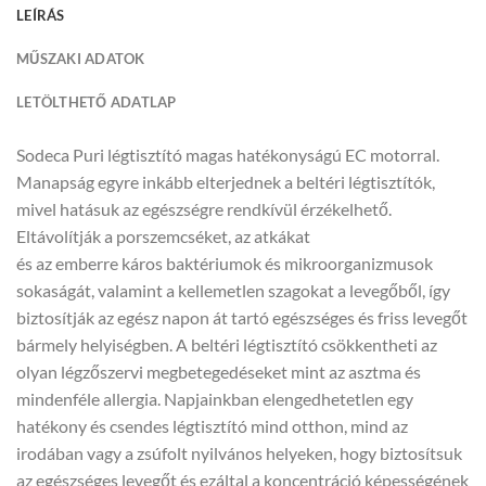
LEÍRÁS
MŰSZAKI ADATOK
LETÖLTHETŐ ADATLAP
Sodeca Puri légtisztító magas hatékonyságú EC motorral.
Manapság egyre inkább elterjednek a beltéri légtisztítók,
mivel hatásuk az egészségre rendkívül érzékelhető.
Eltávolítják a porszemcséket, az atkákat
és az emberre káros baktériumok és mikroorganizmusok
sokaságát, valamint a kellemetlen szagokat a levegőből, így
biztosítják az egész napon át tartó egészséges és friss levegőt
bármely helyiségben. A beltéri légtisztító csökkentheti az
olyan légzőszervi megbetegedéseket mint az asztma és
mindenféle allergia. Napjainkban elengedhetetlen egy
hatékony és csendes légtisztító mind otthon, mind az
irodában vagy a zsúfolt nyilvános helyeken, hogy biztosítsuk
az egészséges levegőt és ezáltal a koncentráció képességének