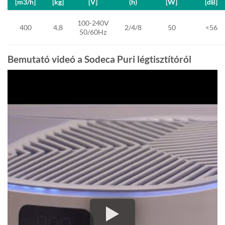
[m3/h]
[kg]
[V]
(h)
[W]
[dB]
100-240V
400
4,8
2/4/8
50
<56
50/60Hz
Bemutató videó a Sodeca Puri légtisztítóról