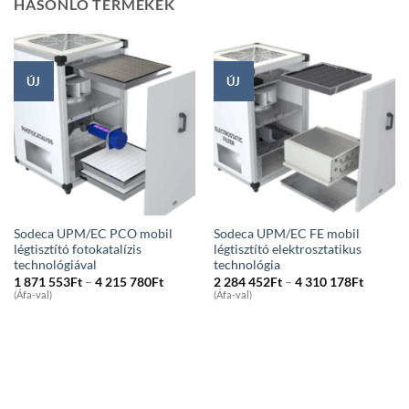
HASONLÓ TERMÉKEK
ÚJ
ÚJ
Sodeca UPM/EC PCO mobil
Sodeca UPM/EC FE mobil
légtisztító fotokatalízis
légtisztító elektrosztatikus
technológiával
technológia
Price
Price
1 871 553
Ft
–
4 215 780
Ft
2 284 452
Ft
–
4 310 178
Ft
range:
range:
(Áfa-val)
(Áfa-val)
1
2
871
284
553Ft
452Ft
through
through
4
4
215
310
780Ft
178Ft