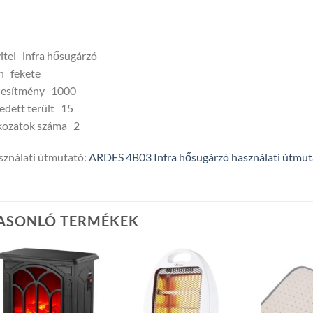
itel infra hősugárzó
n fekete
ljesítmény 1000
edett terült 15
kozatok száma 2
ználati útmutató:
ARDES 4B03 Infra hősugárzó használati útmut
ASONLÓ TERMÉKEK