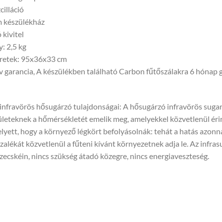
cilláció
 készülékház
ó kivitel
y: 2,5 kg
retek: 95x36x33 cm
v garancia, A készülékben található Carbon fűtőszálakra 6 hónap g
infravörös hősugárzó tulajdonságai: A hősugárzó infravörös sugar
ületeknek a hőmérsékletét emelik meg, amelyekkel közvetlenül érint
lyett, hogy a környező légkört befolyásolnák: tehát a hatás azonnal
zalékát közvetlenül a fűteni kívánt környezetnek adja le. Az infra
zecskéin, nincs szükség átadó közegre, nincs energiaveszteség.