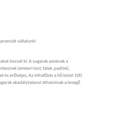
aranciát vállalunk!
akat bocsát ki. A sugarak azoknak a
keznek (emberi test, falak, padlók),
i és erőteljes. Az infrafűtés a hő közel 100
sugarak akadálytalanul áthatolnak a levegő