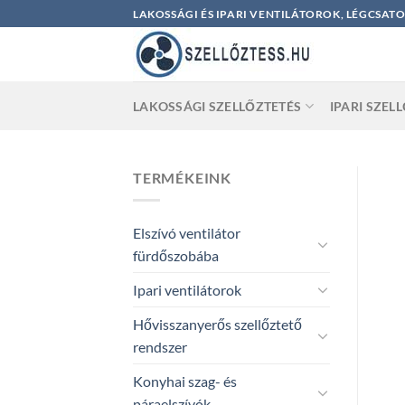
Skip
LAKOSSÁGI ÉS IPARI VENTILÁTOROK, LÉGCSAT
to
content
LAKOSSÁGI SZELLŐZTETÉS
IPARI SZEL
TERMÉKEINK
Elszívó ventilátor
fürdőszobába
Ipari ventilátorok
Hővisszanyerős szellőztető
rendszer
Konyhai szag- és
páraelszívók