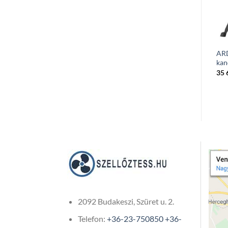
ARDES 350 Elektromos
ARDES 4P17 PTC
ARD
80
kandalló
kerámiabetétes hősugárzó
kan
50 891
Ft
44 897
Ft
35 
(Áfa-val)
(Áfa-val)
2092 Budakeszi, Szüret u. 2.
Telefon:
+36-23-750850
+36-