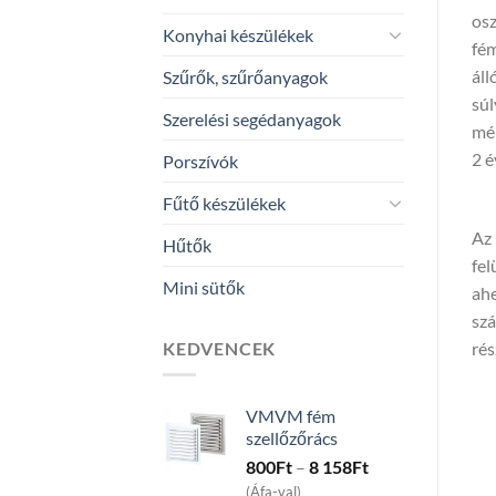
osz
Konyhai készülékek
fém
áll
Szűrők, szűrőanyagok
súl
Szerelési segédanyagok
mé
2 é
Porszívók
Fűtő készülékek
Az 
Hűtők
fel
Mini sütők
ahe
szá
KEDVENCEK
rés
VMVM fém
szellőzőrács
Price
800
Ft
–
8 158
Ft
range:
(Áfa-val)