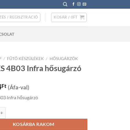
ZÉS / REGISZTRÁCIÓ
KOSÁR /
0
FT
CSOLAT
P
/
FŰTŐ KÉSZÜLÉKEK
/
HŐSUGÁRZÓK
 4B03 Infra hősugárzó
4
Ft
(Áfa-val)
3 Infra hősugárzó
 Infra hősugárzó mennyiség
KOSÁRBA RAKOM