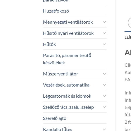
Huzatfokozó
Mennyezeti ventilátorok
Hűsítő nyári ventilátorok
LEÍ
Hűtők
A
Párásító, páramentesítő
készülékek
Ci
Ka
Műszerventilátor
EA
Vezérlések, automatika
Inf
Légcsatornák és idomok
Inf
Szellőzőrács, zsalu, szelep
tel
fűt
Szerelő ajtó
2 
Kandalló fűtés
biz