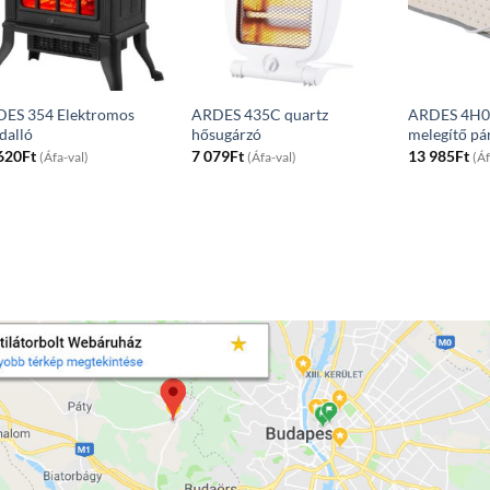
ES 354 Elektromos
ARDES 435C quartz
ARDES 4H01
dalló
hősugárzó
melegítő pá
620
Ft
7 079
Ft
13 985
Ft
(Áfa-val)
(Áfa-val)
(Áf