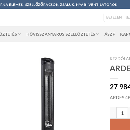
ORNA ELEMEK, SZELLŐZŐRÁCSOK, ZSALUK, NYÁRI VENTILÁTOROK
BEJELENTKE
LŐZTETÉS
HŐVISSZANYARŐS SZELLŐZTETÉS
ÁSZF
KAP
KEZDŐLA
ARDES
27 98
ARDES 4B0
ARDES 4B03