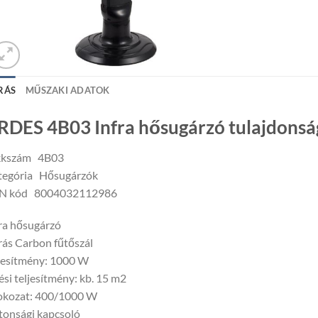
RÁS
MŰSZAKI ADATOK
RDES 4B03 Infra hősugárzó tulajdonsá
kkszám 4B03
tegória Hősugárzók
N kód 8004032112986
ra hősugárzó
rás Carbon fűtőszál
jesítmény: 1000 W
ési teljesítmény: kb. 15 m2
fokozat: 400/1000 W
tonsági kapcsoló