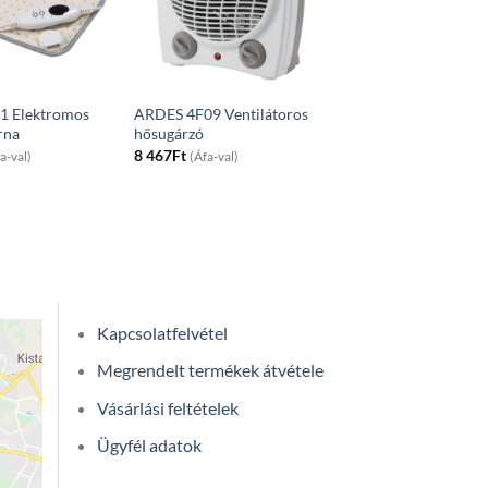
 Elektromos
ARDES 4F09 Ventilátoros
rna
hősugárzó
8 467
Ft
a-val)
(Áfa-val)
Kapcsolatfelvétel
Megrendelt termékek átvétele
Vásárlási feltételek
Ügyfél adatok