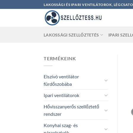
Skip
LAKOSSÁGI ÉS IPARI VENTILÁTOROK, LÉGCSAT
to
content
LAKOSSÁGI SZELLŐZTETÉS
IPARI SZEL
TERMÉKEINK
Elszívó ventilátor
fürdőszobába
Ipari ventilátorok
Hővisszanyerős szellőztető
rendszer
Konyhai szag- és
páraelszívók