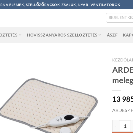
ORNA ELEMEK, SZELLŐZŐRÁCSOK, ZSALUK, NYÁRI VENTILÁTOROK
BEJELENTKE
LŐZTETÉS
HŐVISSZANYARŐS SZELLŐZTETÉS
ÁSZF
KAP
KEZDŐLA
ARDE
meleg
13 98
ARDES 4H
ARDES 4H01