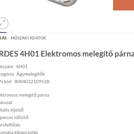
RÁS
MŰSZAKI ADATOK
RDES 4H01 Elektromos melegítő párna
kkszám 4H01
tegória Ágymelegítők
N kód 8004032109528
ktromos melegítő párna
okozat
itális kijelző
perces időzítő
rsfelfűtés
omata kikapcsolás