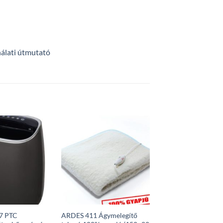
álati útmutató
7 PTC
ARDES 411 Ágymelegítő