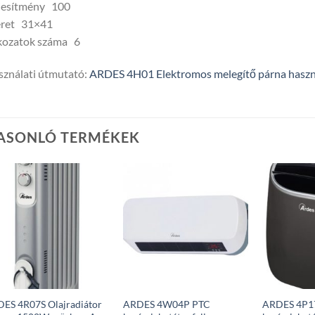
ljesítmény 100
ret 31×41
kozatok száma 6
ználati útmutató:
ARDES 4H01 Elektromos melegítő párna haszn
ASONLÓ TERMÉKEK
ES 4R07S Olajradiátor
ARDES 4W04P PTC
ARDES 4P1