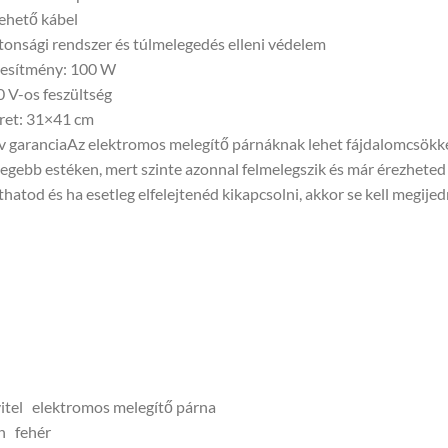
ehető kábel
tonsági rendszer és túlmelegedés elleni védelem
jesítmény: 100 W
 V-os feszültség
ret: 31×41 cm
v garanciaAz elektromos melegítő párnáknak lehet fájdalomcsökken
egebb estéken, mert szinte azonnal felmelegszik és már érezheted 
íthatod és ha esetleg elfelejtenéd kikapcsolni, akkor se kell megij
itel elektromos melegítő párna
n fehér