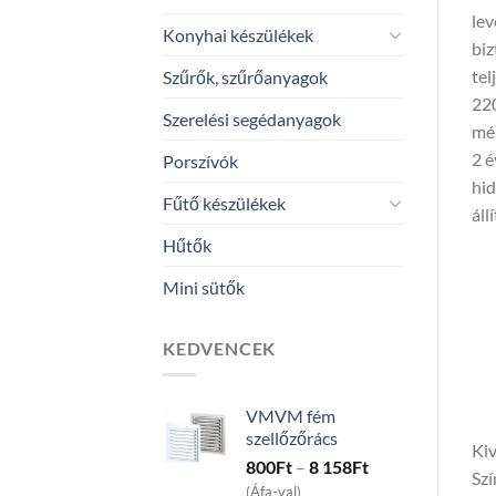
lev
Konyhai készülékek
biz
tel
Szűrők, szűrőanyagok
220
Szerelési segédanyagok
mé
2 é
Porszívók
hid
Fűtő készülékek
áll
Hűtők
Mini sütők
KEDVENCEK
VMVM fém
szellőzőrács
Kiv
Price
800
Ft
–
8 158
Ft
Szí
range:
(Áfa-val)