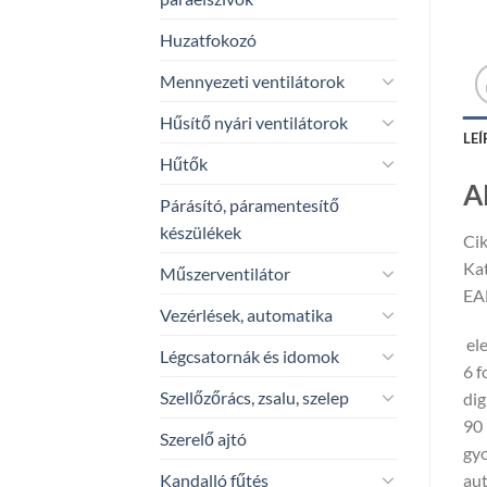
Huzatfokozó
Mennyezeti ventilátorok
Hűsítő nyári ventilátorok
LEÍ
Hűtők
A
Párásító, páramentesítő
készülékek
Ci
Ka
Műszerventilátor
EA
Vezérlések, automatika
ele
Légcsatornák és idomok
6 f
Szellőzőrács, zsalu, szelep
dig
90 
Szerelő ajtó
gyo
Kandalló fűtés
aut