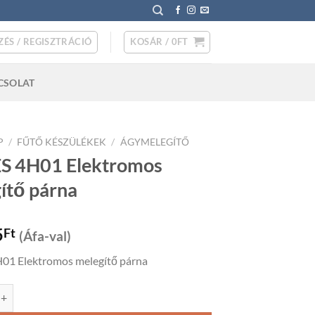
ZÉS / REGISZTRÁCIÓ
KOSÁR /
0
FT
CSOLAT
P
/
FŰTŐ KÉSZÜLÉKEK
/
ÁGYMELEGÍTŐ
S 4H01 Elektromos
ítő párna
5
Ft
(Áfa-val)
01 Elektromos melegítő párna
 Elektromos melegítő párna mennyiség