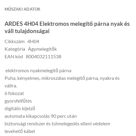
MŰSZAKI ADATOK
ARDES 4H04 Elektromos melegítő párna nyak és
váll tulajdonságai
Cikkszám 4H04
Kategória Ágymelegítők
EAN kód 8004032111538
elektromos nyakmelegítő párna
Puha, kényelmes, mikroszálas melegítő párna, nyakra és
vállra.
6 fokozat
gyorsfelfűtés
digitális kijelző
automata kikapcsolás 90 perc után
biztonsági rendszer és túlmelegedés elleni védelem
levehető kábel