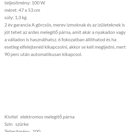
teljesítmény: 100 W
méret: 47 x 53 cm
súly: 1,3 kg
2 év garancia A görcsös, merev izmoknak és az izületeknek is
jót tehet az ardes melegítő párna, amit akár a nyakadon vagy
a válladon is használhatsz. 6 fokozatban állíthatod és ha
esetleg elfelejtenéd kikapcsolni, akkor se kell megijedni, mert
90 perc után automatikusan kikapcsol.
Kivitel elektromos melegítő párna
Szín szürke
Teljesítmény 100