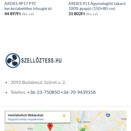
ARDES 4P17 PTC
ARDES 411 Ágymelegítő takaró
kerámiabetétes hősugárzó
100% gyapjú (150×80 cm)
44 897
Ft
31 802
Ft
(Áfa-val)
(Áfa-val)
2092 Budakeszi, Szüret u. 2.
Telefon:
+36-23-750850
+36-70-9439358