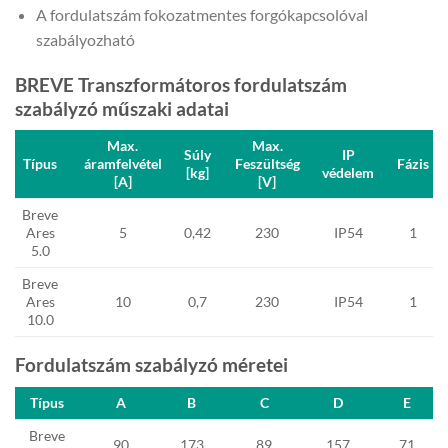
A fordulatszám fokozatmentes forgókapcsolóval
szabályozható
BREVE Transzformátoros fordulatszám
szabályzó műszaki adatai
Max.
Max.
Súly
IP
Típus
áramfelvétel
Feszültség
Fázis
[kg]
védelem
[A]
[V]
Breve
Ares
5
0,42
230
IP54
1
5.0
Breve
Ares
10
0,7
230
IP54
1
10.0
Fordulatszám szabályzó méretei
Típus
A
B
C
D
E
Breve
90
173
89
157
71