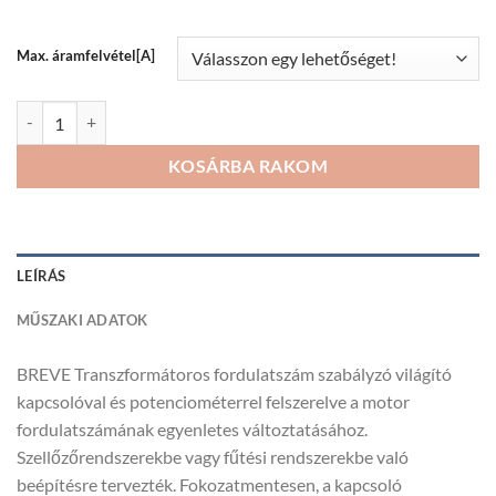
82
031Ft
Max. áramfelvétel[A]
BREVE Transzformátoros fordulatszám szabályzó mennyiség
KOSÁRBA RAKOM
LEÍRÁS
MŰSZAKI ADATOK
BREVE Transzformátoros fordulatszám szabályzó világító
kapcsolóval és potenciométerrel felszerelve a motor
fordulatszámának egyenletes változtatásához.
Szellőzőrendszerekbe vagy fűtési rendszerekbe való
beépítésre tervezték. Fokozatmentesen, a kapcsoló