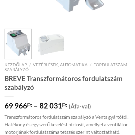
KEZDŐLAP
/
VEZÉRLÉSEK, AUTOMATIKA
/
FORDULATSZÁM
SZABÁLYZÓ
BREVE Transzformátoros fordulatszám
szabályzó
Price
69 966
–
82 031
Ft
Ft
(Áfa-val)
range:
Transzformátoros fordulatszám szabályzó a Vents gyártótól.
69
Hatékony és egyszerű kezelést biztosít, amellyel a ventilátor
966Ft
motorjának fordulatszáma tetszés szerint változtatható.
through