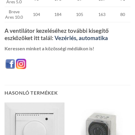
Ares 5.0
Breve
104
184
105
163
80
Ares 10.0
A ventilátor kezeléséhez további kisegítő
eszközöket itt talál:
Vezérlés, automatika
Keressen minket a közösségi médiákon is!
HASONLÓ TERMÉKEK