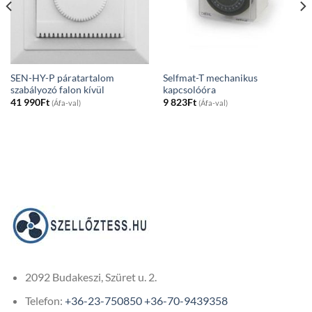
SEN-HY-P páratartalom
Selfmat-T mechanikus
szabályozó falon kívül
kapcsolóóra
41 990
Ft
9 823
Ft
(Áfa-val)
(Áfa-val)
2092 Budakeszi, Szüret u. 2.
Telefon:
+36-23-750850
+36-70-9439358