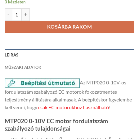
3 készleten
MTP020 0-10V EC motor fordulatszám szabályozó mennyiség
KOSÁRBA RAKOM
LEÍRÁS
MŰSZAKI ADATOK
Az MTP020 0-10V-os
fordulatszám szabályozó EC motorok fokozatmentes
teljesítmény állítására alkalmasak. A beépítéskor figyelembe
kell venni, hogy
csak EC motorokhoz használható
!
MTP020 0-10V EC motor fordulatszám
szabályozó tulajdonságai