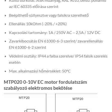
Külső burkolat: ASA műanyag, RAL 9010, belső: poliamid
az IEC 60335 előírása szerint
Beépíthető süllyesztve vagy falsíkra szerelhető
Ellenállás 10kOhm (-20% / +20%)
Kapcsolási tartomány: 1A / 250V AC – 2,5A / 12V DC
Zavarkibocsátás EN 61000-6-3 szerint/ zavarellenállás
EN 61000-6-2 szerint
Védelmi osztály: IP44 a falba szerelve/ IP54 falsík szerelés
esetén
Max. alkalmazási hőmérséklet: 50°C
MTP020 0-10V EC motor fordulatszám
szabályozó elektromos bekötése