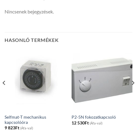
Nincsenek bejegyzések.
HASONLÓ TERMÉKEK
Selfmat-T mechanikus
P2-5N fokozatkapcsoló
kapcsolóóra
12 530
Ft
(Áfa-val)
9 823
Ft
(Áfa-val)