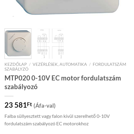
KEZDŐLAP
/
VEZÉRLÉSEK, AUTOMATIKA
/
FORDULATSZÁM
SZABÁLYZÓ
MTP020 0-10V EC motor fordulatszám
szabályozó
23 581
Ft
(Áfa-val)
Falba süllyesztett vagy falon kívül szerelhető 0-10V
fordulatszám szabályozó EC motorokhoz